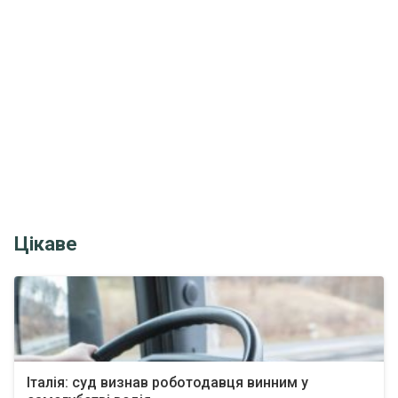
Цікаве
Італія: суд визнав роботодавця винним у