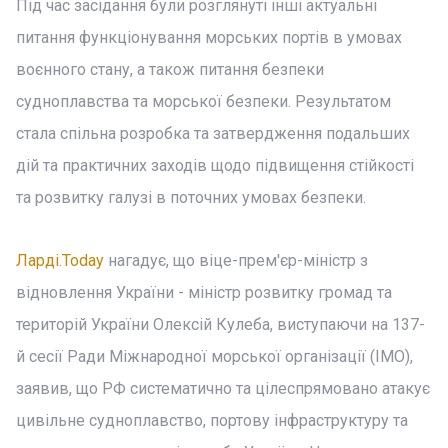
Під час засідання були розглянуті інші актуальні
питання функціонування морських портів в умовах
воєнного стану, а також питання безпеки
судноплавства та морської безпеки. Результатом
стала спільна розробка та затвердження подальших
дій та практичних заходів щодо підвищення стійкості
та розвитку галузі в поточних умовах безпеки.
Ларді.Today
нагадує, що віце-прем'єр-міністр з
відновлення України - міністр розвитку громад та
територій України Олексій Кулеба, виступаючи на 137-
й сесії Ради Міжнародної морської організації (IMO),
заявив, що РФ систематично та цілеспрямовано атакує
цивільне судноплавство, портову інфраструктуру та