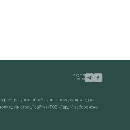
Telegram
канал
тернет-ресурсів обов'язкове пряме, відкрите для
лу адміністрації сайту («ТОВ «Ларді») заборонено.