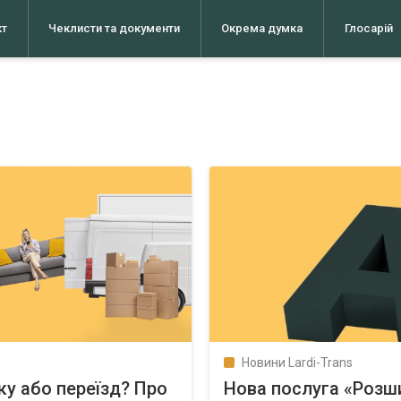
кт
Чеклисти та документи
Окрема думка
Глосарій
Новини Lardi-Trans
ку або переїзд? Про
Нова послуга «Розш