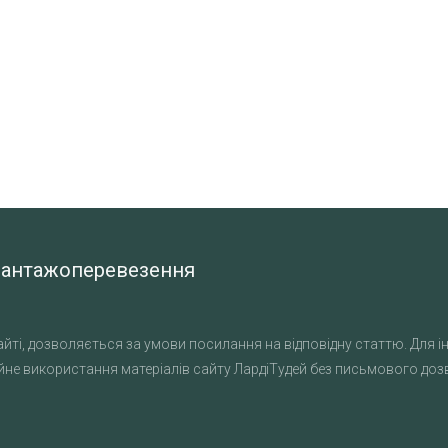
а вантажоперевезення
йті, дозволяється за умови посилання на відповідну статтю. Для ін
не використання матеріалів сайту ЛардіТудей без письмового дозво