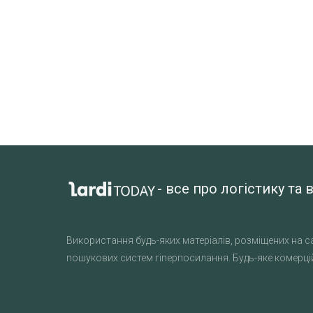
- все про логістику т
Використання будь-яких матеріалів, розміщених на са
пошукових систем гіперпосилання. Будь-яке комерцій