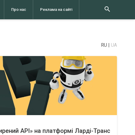
Про нас
Реклама на сайті
RU
UA
ирений API» на платформі Ларді-Транс