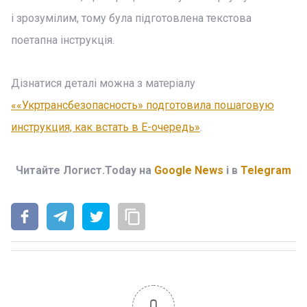
і зрозумілим, тому була підготовлена текстова
поетапна інструкція.
Дізнатися деталі можна з матеріалу
««Укртрансбезопасность» подготовила пошаговую
инструкция, как встать в Е-очередь»
.
Читайте Логист.Today на
Google News
і в
Telegram
0