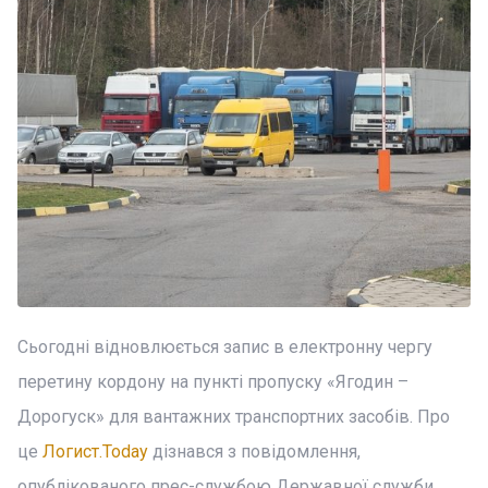
Сьогодні відновлюється запис в електронну чергу
перетину кордону на пункті пропуску «Ягодин –
Дорогуск» для вантажних транспортних засобів. Про
це
Логист.Today
дізнався з повідомлення,
опублікованого прес-службою Державної служби