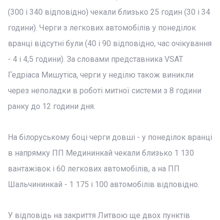
(300 і 340 відповідно) чекали близько 25 годин (30 і 34
години). Черги з легкових автомобілів у понеділок
вранці відсутні були (40 і 90 відповідно, час очікування
- 4 і 4,5 години). За словами представника VSAT
Гедріаса Мишутіса, черги у неділю також виникли
через неполадки в роботі митної системи з 8 години
ранку до 12 години дня.
На білоруському боці черги довші - у понеділок вранці
в напрямку ПП Медининкай чекали близько 1 130
вантажівок і 60 легкових автомобілів, а на ПП
Шальчининкай - 1 175 і 100 автомобілів відповідно.
У відповідь на закриття Литвою ще двох пунктів