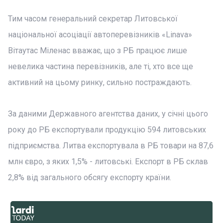
Тим часом генеральний секретар Литовської
національної асоціації автоперевізників «Linava»
Вітаутас Міленас вважає, що з РБ працює лише
невелика частина перевізників, але ті, хто все ще
активний на цьому ринку, сильно постраждають.
За даними Державного агентства даних, у січні цього
року до РБ експортували продукцію 594 литовських
підприємства. Литва експортувала в РБ товари на 87,6
млн євро, з яких 1,5% - литовські. Експорт в РБ склав
2,8% від загального обсягу експорту країни.