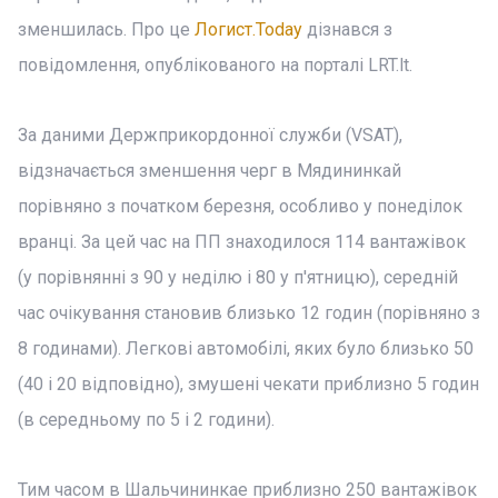
зменшилась. Про це
Логист.Today
дізнався з
повідомлення, опублікованого на порталі LRT.lt.
За даними Держприкордонної служби (VSAT),
відзначається зменшення черг в Мядининкай
порівняно з початком березня, особливо у понеділок
вранці. За цей час на ПП знаходилося 114 вантажівок
(у порівнянні з 90 у неділю і 80 у п'ятницю), середній
час очікування становив близько 12 годин (порівняно з
8 годинами). Легкові автомобілі, яких було близько 50
(40 і 20 відповідно), змушені чекати приблизно 5 годин
(в середньому по 5 і 2 години).
Тим часом в Шальчининкае приблизно 250 вантажівок