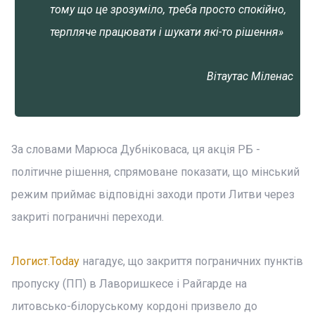
тому що це зрозуміло, треба просто спокійно,
терпляче працювати і шукати які-то рішення»
Вітаутас Міленас
За словами Марюса Дубніковаса, ця акція РБ -
політичне рішення, спрямоване показати, що мінський
режим приймає відповідні заходи проти Литви через
закриті пограничні переходи.
Логист.Today
нагадує, що закриття пограничних пунктів
пропуску (ПП) в Лаворишкесе і Райгарде на
литовсько-білоруському кордоні призвело до