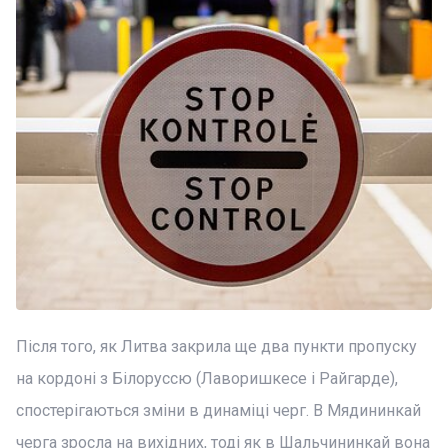
Після того, як Литва закрила ще два пункти пропуску
на кордоні з Білоруссю (Лаворишкесе і Райгарде),
спостерігаються зміни в динаміці черг. В Мядининкай
черга зросла на вихідних, тоді як в Шальчининкай вона