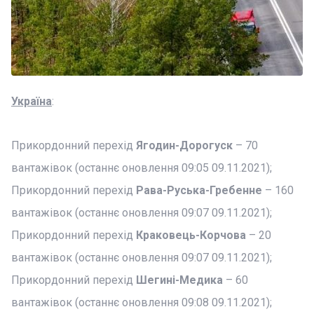
Україна
:
Прикордонний перехід
Ягодин-Дорогуск
– 70
вантажівок (останнє оновлення 09:05 09.11.2021);
Прикордонний перехід
Рава-Руська-Гребенне
– 160
вантажівок (останнє оновлення 09:07 09.11.2021);
Прикордонний перехід
Краковець-Корчова
– 20
вантажівок (останнє оновлення 09:07 09.11.2021);
Прикордонний перехід
Шегині-Медика
– 60
вантажівок (останнє оновлення 09:08 09.11.2021);