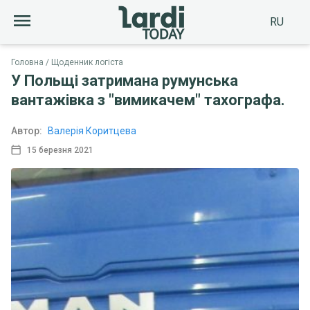
RU
Головна
Щоденник логіста
У Польщі затримана румунська
вантажівка з "вимикачем" тахографа.
Автор:
Валерія Коритцева
15 березня 2021