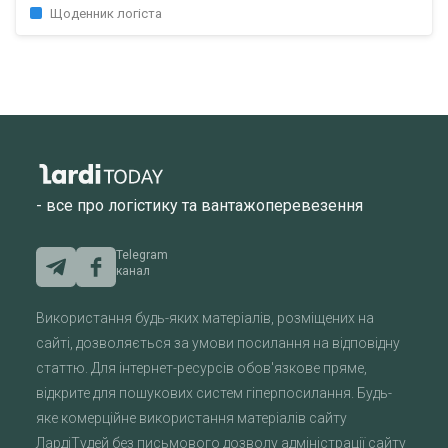
Щоденник логіста
- все про логістику та вантажоперевезення
Telegram
канал
Використання будь-яких матеріалів, розміщених на
сайті, дозволяється за умови посилання на відповідну
статтю. Для інтернет-ресурсів обов'язкове пряме,
відкрите для пошукових систем гіперпосилання. Будь-
яке комерційне використання матеріалів сайту
ЛардіТудей без письмового дозволу адміністрації сайту