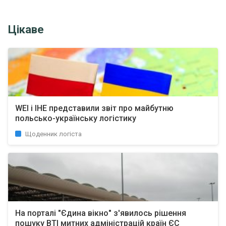
Цікаве
WEI і ІНЕ представили звіт про майбутню
польсько-українську логістику
Щоденник логіста
На порталі "Єдина вікно" з'явилось рішення
пошуку BTI митних адміністрацій країн ЄС