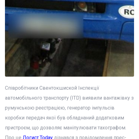
Співробітники Свентокшиской Інспекції
автомобільного транспорту (ITD) виявили вантажівку з
румунською реєстрацією, генератор імпульсів
коробки передач якої був обладнаний додатковим
пристроєм, що дозволяє маніпулювати тахографом.
Про це
Логист.Today
дізнався з повідомлення прес-