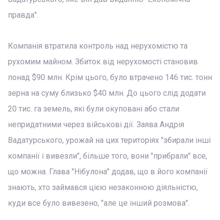
правда".
Компанія втратила контроль над нерухомістю та
рухомим майном. Збиток від нерухомості становив
понад $90 млн. Крім цього, було втрачено 146 тис. тонн
зерна на суму близько $40 млн. До цього слід додати
20 тис. га земель, які були окуповані або стали
непридатними через військові дії. Заява Андрія
Вадатурського, урожай на цих територіях "збирали інші
компанії і вивезли", більше того, вони "прибрали" все,
що можна. Глава "Нібулона" додав, що в його компанії
знають, хто займався цією незаконною діяльністю,
куди все було вивезено, "але це інший розмова".