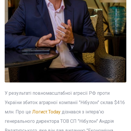
У результаті повномасштабної агресії РФ проти
України збиток аграрної компанії "Нібулон" склав $416
млн. Про це
Логист.Today
дізнався з інтерв'ю
генерального директора ТОВ СП "Нібулон" Андрія
Вадатурського, яке він дав виданню "Економічна