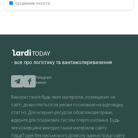
Щоденник логіста
- все про логістику та вантажоперевезення
Telegram
канал
Використання будь-яких матеріалів, розміщених на
сайті, дозволяється за умови посилання на відповідну
статтю. Для інтернет-ресурсів обов'язкове пряме,
відкрите для пошукових систем гіперпосилання. Будь-
яке комерційне використання матеріалів сайту
ЛардіТудей без письмового дозволу адміністрації сайту