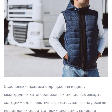
Європейські правила відрядження водіїв у
міжнародних автоперевезеннях виявились занадто
складними для практичного застосування і не досягли
поставлених цілей. До таких висновків прийшли