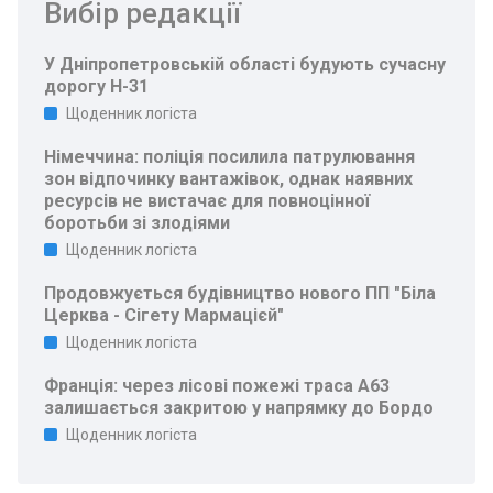
Вибір редакції
У Дніпропетровській області будують сучасну
дорогу Н-31
Щоденник логіста
Німеччина: поліція посилила патрулювання
зон відпочинку вантажівок, однак наявних
ресурсів не вистачає для повноцінної
боротьби зі злодіями
Щоденник логіста
Продовжується будівництво нового ПП "Біла
Церква - Сігету Мармацієй"
Щоденник логіста
Франція: через лісові пожежі траса A63
залишається закритою у напрямку до Бордо
Щоденник логіста