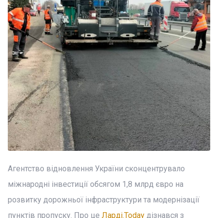
Агентство відновлення України сконцентрувало
міжнародні інвестиції обсягом 1,8 млрд євро на
розвитку дорожньої інфраструктури та модернізації
пунктів пропуску. Про це
Ларді.Today
дізнався з