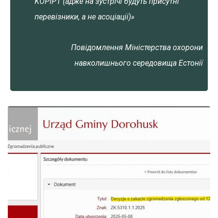
KOPiPT (адже на зустрічі будуть присутні
перевізники, а не асоціації)»
Повідомлення Міністерства охорони
навколишнього середовища Естонії