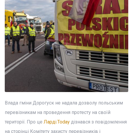
Влада гміни Дорогуск не надала дозволу польським
перевізникам на проведення протесту на своїй
території. Про це
Ларді.Today
дізнався з повідомлення
на сторінці Комітету захисту перевізників і