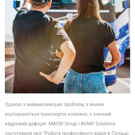
Однією з найважливіших проблем, з якими
зіштовхуються транспортні компанії, є значний
кадровий дефіцит. MAOBI Group і ASMO Solutions
підготували звіт "Робота професійного водія в Польщі.