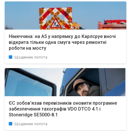
Німеччина: на A5 у напрямку до Карлсруе вночі
відкрита тільки одна смуга через ремонтні
роботи на мосту
Щоденник логіста
ЄС зобов'язав перевізників оновити програмне
забезпечення тахографів VDO DTCO 4.1 і
Stoneridge SE5000-8.1
Щоденник логіста