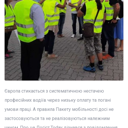
Європа стикається з систематичною нестачею
професійних водіїв через низьку оплату та погані
умови праці. А правила Пакету мобільності досі не
застосовуються та не реалізовуються належним
чином. Про це Логіст.Today дізнався з повідомлення,