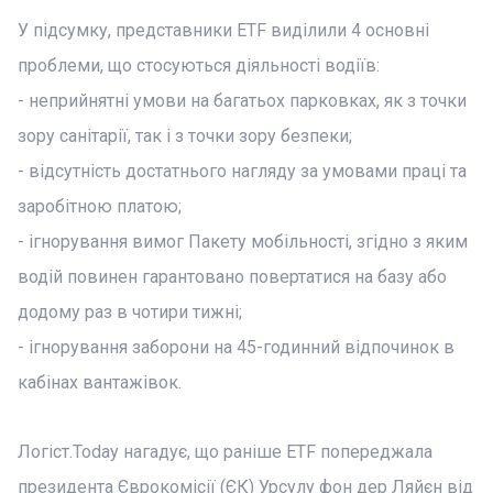
У підсумку, представники ETF виділили 4 основні
проблеми, що стосуються діяльності водіїв:
- неприйнятні умови на багатьох парковках, як з точки
зору санітарії, так і з точки зору безпеки;
- відсутність достатнього нагляду за умовами праці та
заробітною платою;
- ігнорування вимог Пакету мобільності, згідно з яким
водій повинен гарантовано повертатися на базу або
додому раз в чотири тижні;
- ігнорування заборони на 45-годинний відпочинок в
кабінах вантажівок.
Логіст.Today нагадує, що раніше ETF попереджала
президента Єврокомісії (ЄК) Урсулу фон дер Ляйєн від