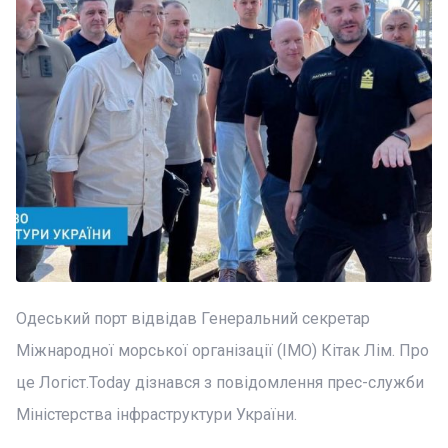
Одеський порт відвідав Генеральний секретар
Міжнародної морської організації (IMO) Кітак Лім. Про
це Логіст.Today дізнався з повідомлення прес-служби
Міністерства інфраструктури України.