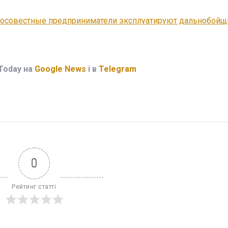
бросовестные предприниматели эксплуатируют дальнобойщ
Today на
Google News
і в
Telegram
0
Рейтинг статті