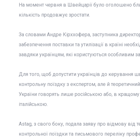
На момент червня в Швейцарії було оголошено близь
кількість продовжує зростати.
За словами Андре Кірххофера, заступника директор
забезпечення поставки та утилізації в країні необхі
завдяки українцям, які користуються особливим за
Для того, щоб допустити українців до керування 
контрольну поїздку з експертом, але й теоретичний 
України говорять лише російською або, в кращому
італійською.
Astag, з свого боку, подала заяву про відмову від 
контрольної поїздки та письмового переліку профе