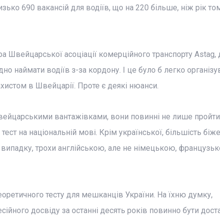
ко 690 вакансій для водіїв, що на 220 більше, ніж рік тому
а Швейцарської асоціації комерційного транспорту Astag, 
дно наймати водіїв з-за кордону. І це було б легко організу
хистом в Швейцарії. Проте є деякі нюанси.
швейцарськими вантажівками, вони повинні не лише пройти
тест на національній мові. Крім української, більшість біже
 випадку, трохи англійською, але не німецькою, французь
теоретичного тесту для мешканців України. На їхню думку,
сійного досвіду за останні десять років повинно бути дост