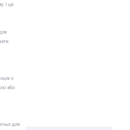
. І ця
для
вати
нців з
кою або
атньо для