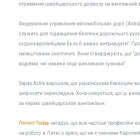
отримання швейцарського дозволу на вантажний а
Федеральне управління автомобільних доріг (Astra)
служить для підвищення безпеки дорожнього руху, і
східноєвропейцями було б важко виправдати". Проф
налаштована скептично. Вони стверджують, що "до
водіями, чиї навики іноді викликали сумніви".
Зараз Astra вирішила, що українським біженцям вс
запросити перекладача. Хоча очікується, що ці вип
за кермо швейцарських вантажівок.
Логист.Today
нагадує, що все частіше професійні 
на роботу в Литві з країн, що не є членами Європ