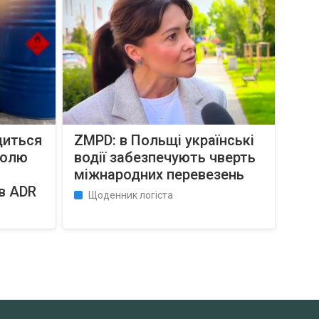
диться
ZMPD: в Польщі українські
ролю
водії забезпечують чверть
міжнародних перевезень
в ADR
Щоденник логіста