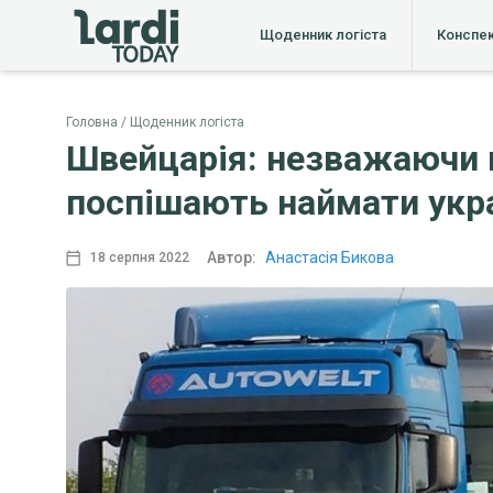
Щоденник логіста
Конспе
Головна
Щоденник логіста
Швейцарія: незважаючи н
поспішають наймати укра
Автор:
Анастасія Бикова
18 серпня 2022