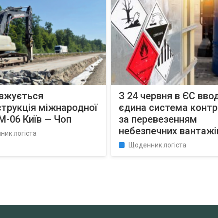
вжується
З 24 червня в ЄС вво
трукція міжнародної
єдина система конт
М-06 Київ — Чоп
за перевезенням
небезпечних вантажі
ник логіста
Щоденник логіста