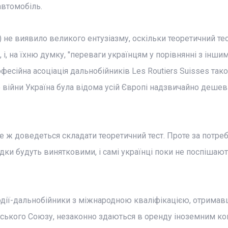
втомобіль.
 не виявило великого ентузіазму, оскільки теоретичний те
, на їхню думку, "переваги українцям у порівнянні з інши
есійна асоціація дальнобійників Les Routiers Suisses так
 війни Україна була відома усій Європі надзвичайно деше
е ж доведеться складати теоретичний тест. Проте за потр
адки будуть винятковими, і самі українці поки не поспішают
водії-дальнобійники з міжнародною кваліфікацією, отрима
ейського Союзу, незаконно здаються в оренду іноземним ко