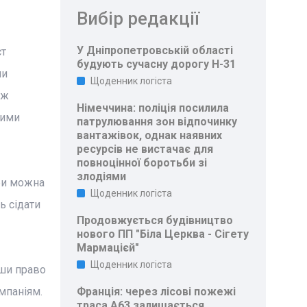
Вибір редакції
У Дніпропетровській області
ст
будують сучасну дорогу Н-31
ми
Щоденник логіста
ож
Німеччина: поліція посилила
вими
патрулювання зон відпочинку
вантажівок, однак наявних
ресурсів не вистачає для
повноцінної боротьби зі
злодіями
еби можна
Щоденник логіста
ь сідати
Продовжується будівництво
нового ПП "Біла Церква - Сігету
Мармацієй"
Щоденник логіста
вши право
мпаніям.
Франція: через лісові пожежі
траса A63 залишається