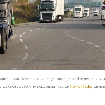
в вантажівок. Незважаючи на це, швейцарські перевізники н
но шукають роботу за кордоном. Про це
Логист.Today
дізнав