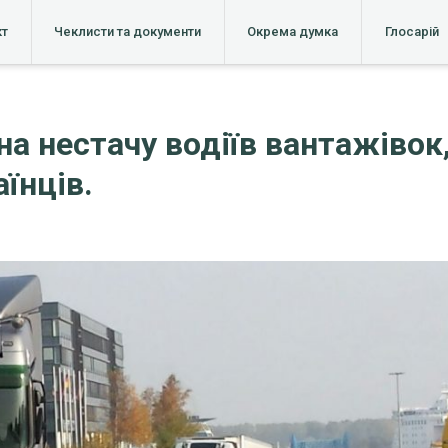
кт
Чеклисти та документи
Окрема думка
Глосарій
а нестачу водіїв вантажівок,
їнців.