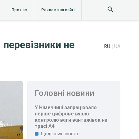
Про нас
Реклама на сайті
 перевізники не
RU
UA
Головні новини
У Німеччині запрацювало
перше цифрове вузло
контролю ваги вантажівок на
трасі A4
Щоденник логіста