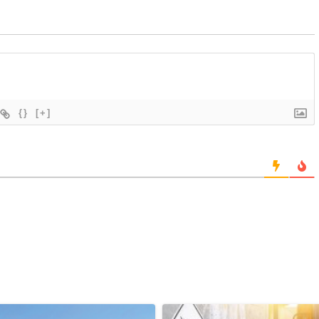
{}
[+]