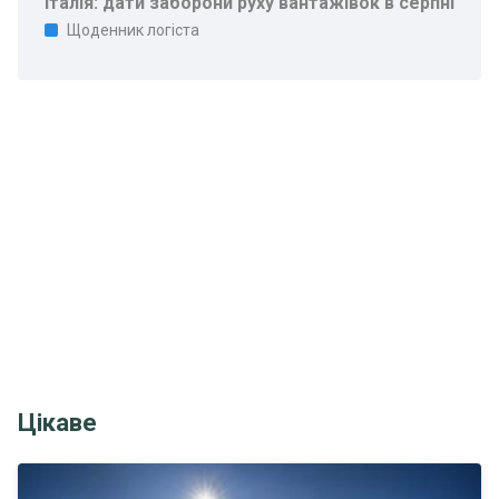
Італія: дати заборони руху вантажівок в серпні
Щоденник логіста
Цікаве