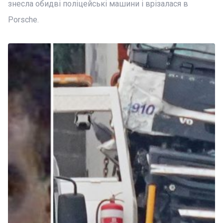
знесла обидві поліцейські машини і врізалася в
Porsche.