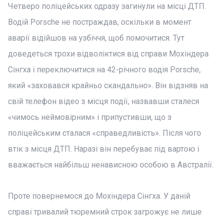
Четверо поліцейських одразу загинули на місці ДТП.
Водій Porsche не постраждав, оскільки в момент
аварії відійшов на узбіччя, щоб помочитися. Тут
доведеться трохи відволіктися від справи Мохіндера
Сінгха і переключитися на 42-річного водія Porsche,
який «заховався крайньо скандально». Він відзняв на
свій телефон відео з місця події, назвавши сталеся
«чимось неймовірним» і припустивши, що з
поліцейським сталася «справедливість». Після чого
втік з місця ДТП. Наразі він перебуває під вартою і
вважається найбільш ненависною особою в Австралії.
Проте повернемося до Мохіндера Сінгха. У даній
справі тривалий тюремний строк загрожує не лише