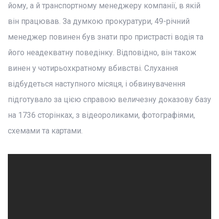
йому, а й транспортному менеджеру компанії, в якій
він працював. За думкою прокуратури, 49-річний
менеджер повинен був знати про пристрасті водія та
його неадекватну поведінку. Відповідно, він також
винен у чотирьохкратному вбивстві. Слухання
відбудеться наступного місяця, і обвинувачення
підготувало за цією справою величезну доказову базу
на 1736 сторінках, з відеороликами, фотографіями,
схемами та картами.