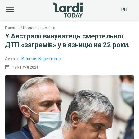
RU
Головна
Щоденник логіста
У Австралії винуватець смертельної
ДТП «загремів» у в'язницю на 22 роки.
Автор:
Валерія Коритцева
19 квітня 2021