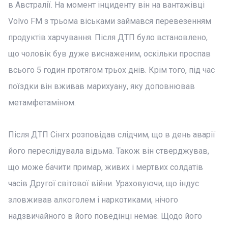
в Австралії. На момент інциденту він на вантажівці
Volvo FM з трьома віськами займався перевезенням
продуктів харчування. Після ДТП було встановлено,
що чоловік був дуже виснаженим, оскільки проспав
всього 5 годин протягом трьох днів. Крім того, під час
поїздки він вживав марихуану, яку доповнював
метамфетаміном.
Після ДТП Сінгх розповідав слідчим, що в день аварії
його переслідувала відьма. Також він стверджував,
що може бачити примар, живих і мертвих солдатів
часів Другої світової війни. Ураховуючи, що індус
зловживав алкоголем і наркотиками, нічого
надзвичайного в його поведінці немає. Щодо його