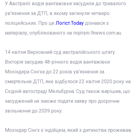
У Австралії водія вантажівки засудили до тривалого
ув'язнення за ДТП, в якому загинули четверо
поліцейських. Про це
Логіст.Today
дізнався з
матеріалу, опублікованого на порталі 9news.com.au.
14 квітня Верховний суд австралійського штату
Вікторія засудив 48-річного водія вантажівки
Мохіндера Сінгха до 22 років ув'язнення за
смертельне ДТП, яке відбулося 22 квітня 2020 року на
Східній автостраді Мельбурна. Суд також вирішив, що
засуджений не зможе подати заяву про досрочне
звільнення до 2039 року.
Мохіндер Сінгх є індійцем, який з дитинства проживав