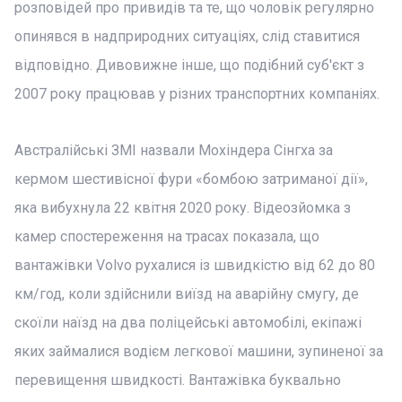
розповідей про привидів та те, що чоловік регулярно
опинявся в надприродних ситуаціях, слід ставитися
відповідно. Дивовижне інше, що подібний суб'єкт з
2007 року працював у різних транспортних компаніях.
Австралійські ЗМІ назвали Мохіндера Сінгха за
кермом шестивісної фури «бомбою затриманої дії»,
яка вибухнула 22 квітня 2020 року. Відеозйомка з
камер спостереження на трасах показала, що
вантажівки Volvo рухалися із швидкістю від 62 до 80
км/год, коли здійснили виїзд на аварійну смугу, де
скоїли наїзд на два поліцейські автомобілі, екіпажі
яких займалися водієм легкової машини, зупиненої за
перевищення швидкості. Вантажівка буквально