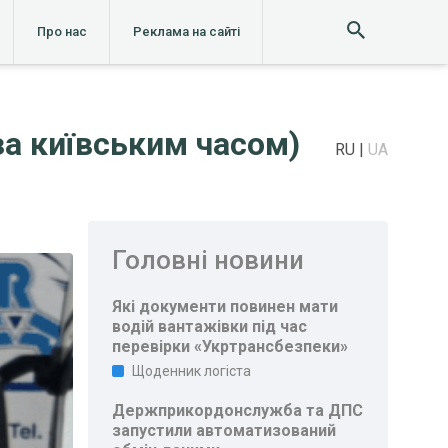
Про нас
Реклама на сайті
за київським часом)
RU
UA
Головні новини
Які документи повинен мати
водій вантажівки під час
перевірки «Укртрансбезпеки»
Щоденник логіста
Держприкордонслужба та ДПС
запустили автоматизований