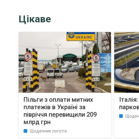
Цікаве
Пільги з оплати митних
Італія
платежів в Україні за
парков
півріччя перевищили 209
Щоден
млрд грн
Щоденник логіста