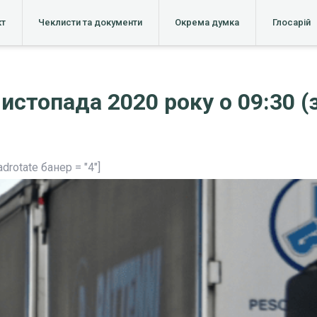
кт
Чеклисти та документи
Окрема думка
Глосарій
истопада 2020 року о 09:30 (
adrotate банер = "4"]