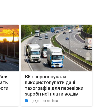
біля
ЄК запропонувала
жать
використовувати дані
роги
тахографів для перевірки
заробітної плати водіїв
Щоденник логіста