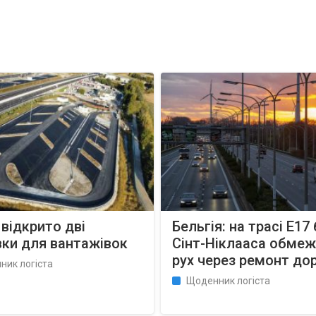
: відкрито дві
Бельгія: на трасі E17 
ки для вантажівок
Сінт-Ніклааса обме
рух через ремонт до
ник логіста
Щоденник логіста