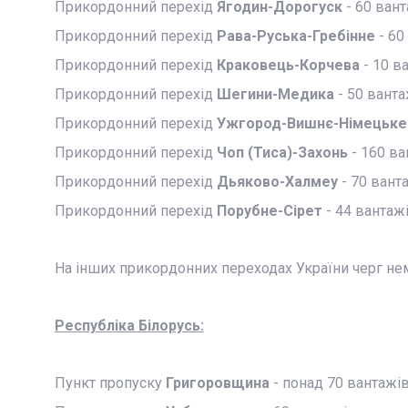
Прикордонний перехід
Ягодин-Дорогуск
- 60 вант
Прикордонний перехід
Рава-Руська-Гребінне
- 60
Прикордонний перехід
Краковець-Корчева
- 10 в
Прикордонний перехід
Шегини-Медика
- 50 ванта
Прикордонний перехід
Ужгород-Вишнє-Німецьке
Прикордонний перехід
Чоп (Тиса)-Захонь
- 160 ва
Прикордонний перехід
Дьяково-Халмеу
- 70 ванта
Прикордонний перехід
Порубне-Сірет
- 44 вантажі
На інших прикордонних переходах України черг не
Республіка Білорусь:
Пункт пропуску
Григоровщина
- понад 70 вантажів