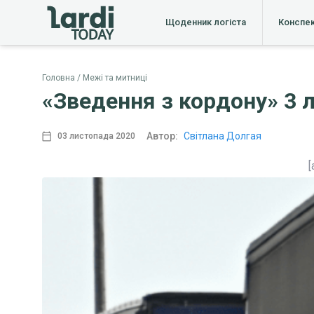
Щоденник логіста
Конспе
Головна
Межі та митниці
«Зведення з кордону» 3 л
Автор:
Світлана Долгая
03 листопада 2020
[