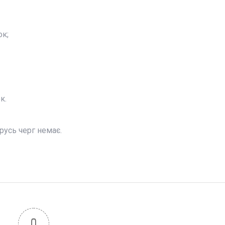
ок;
к.
русь черг немає.
0