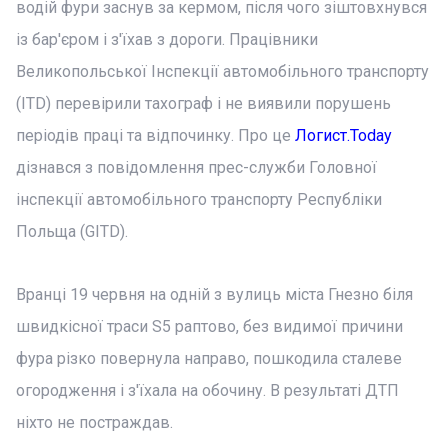
водій фури заснув за кермом, після чого зіштовхнувся
із бар'єром і з'їхав з дороги. Працівники
Великопольської Інспекції автомобільного транспорту
(ITD) перевірили тахограф і не виявили порушень
періодів праці та відпочинку. Про це
Логист.Today
дізнався з повідомлення прес-служби Головної
інспекції автомобільного транспорту Республіки
Польща (GITD).
Вранці 19 червня на одній з вулиць міста Гнезно біля
швидкісної траси S5 раптово, без видимої причини
фура різко повернула направо, пошкодила сталеве
огородження і з'їхала на обочину. В результаті ДТП
ніхто не постраждав.