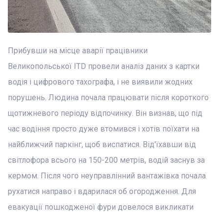
Прибувши на місце аварії працівники
Великопольської ITD провели аналіз даних з картки
водія і цифрового тахографа, і не виявили жодних
порушень. Людина почала працювати після короткого
щотижневого періоду відпочинку. Він визнав, що під
час водіння просто дуже втомився і хотів поїхати на
найближчий паркінг, щоб виспатися. Від'їхавши від
світлофора всього на 150-200 метрів, водій заснув за
кермом. Після чого неуправлінний вантажівка почала
рухатися направо і вдарилася об огородження. Для
евакуації пошкодженої фури довелося викликати