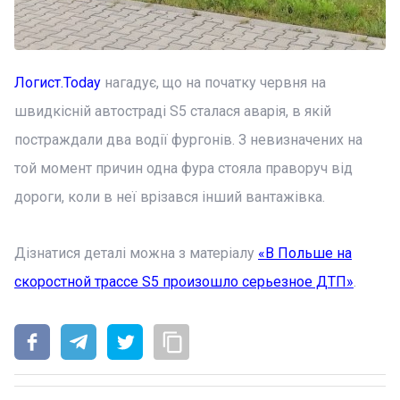
Логист.Today
нагадує, що на початку червня на
швидкісній автостраді S5 сталася аварія, в якій
постраждали два водії фургонів. З невизначених на
той момент причин одна фура стояла праворуч від
дороги, коли в неї врізався інший вантажівка.
Дізнатися деталі можна з матеріалу
«В Польше на
скоростной трассе S5 произошло серьезное ДТП»
.