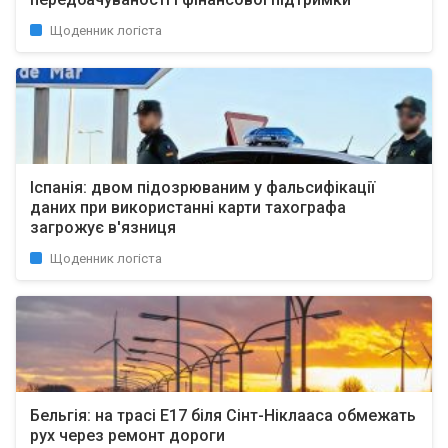
Щоденник логіста
Іспанія: двом підозрюваним у фальсифікації
даних при використанні карти тахографа
загрожує в'язниця
Щоденник логіста
Бельгія: на трасі E17 біля Сінт-Ніклааса обмежать
рух через ремонт дороги