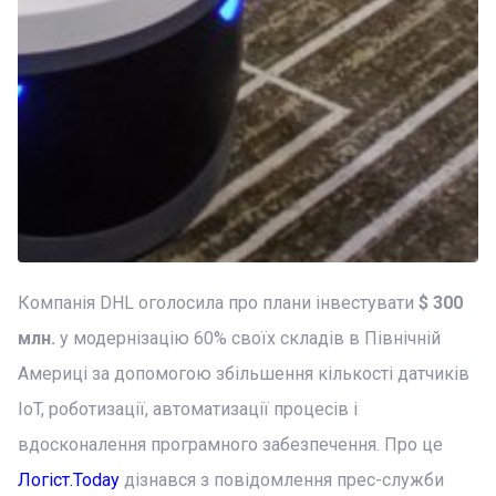
Компанія DHL оголосила про плани інвестувати
$ 300
млн.
у модернізацію 60% своїх складів в Північній
Америці за допомогою збільшення кількості датчиків
IoT, роботизації, автоматизації процесів і
вдосконалення програмного забезпечення. Про це
Логіст.Today
дізнався з повідомлення прес-служби