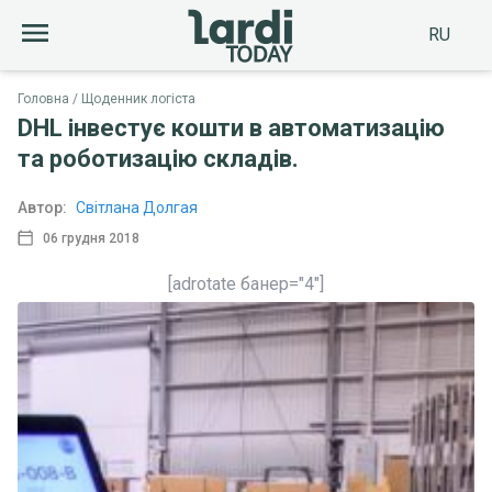
RU
Головна
Щоденник логіста
DHL інвестує кошти в автоматизацію
та роботизацію складів.
Автор:
Світлана Долгая
06 грудня 2018
[adrotate банер="4"]