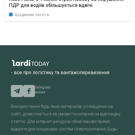
ПДР для водіїв збільшується вдвічі
Щоденник логіста
- все про логістику та вантажоперевезення
Telegram
канал
Використання будь-яких матеріалів, розміщених на
сайті, дозволяється за умови посилання на відповідну
статтю. Для інтернет-ресурсів обов'язкове пряме,
відкрите для пошукових систем гіперпосилання. Будь-