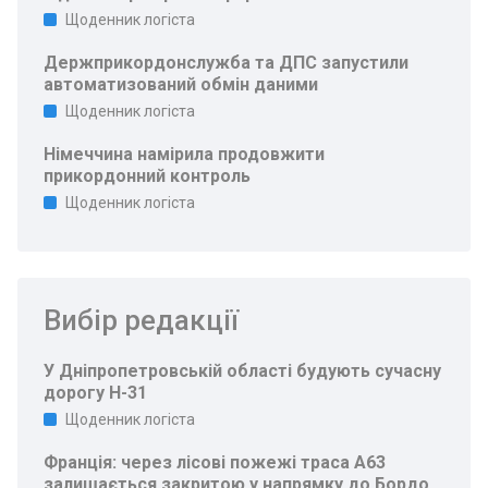
Щоденник логіста
Держприкордонслужба та ДПС запустили
автоматизований обмін даними
Щоденник логіста
Німеччина намірила продовжити
прикордонний контроль
Щоденник логіста
Вибір редакції
У Дніпропетровській області будують сучасну
дорогу Н-31
Щоденник логіста
Франція: через лісові пожежі траса A63
залишається закритою у напрямку до Бордо