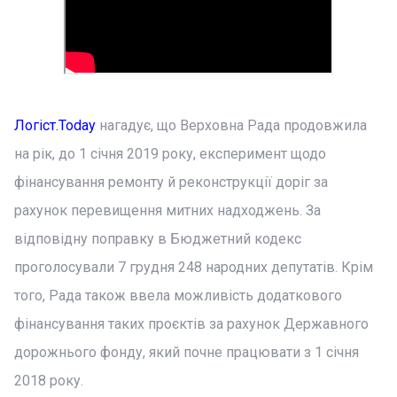
Логіст.Today
нагадує, що Верховна Рада продовжила
на рік, до 1 січня 2019 року, експеримент щодо
фінансування ремонту й реконструкції доріг за
рахунок перевищення митних надходжень. За
відповідну поправку в Бюджетний кодекс
проголосували 7 грудня 248 народних депутатів. Крім
того, Рада також ввела можливість додаткового
фінансування таких проєктів за рахунок Державного
дорожнього фонду, який почне працювати з 1 січня
2018 року.