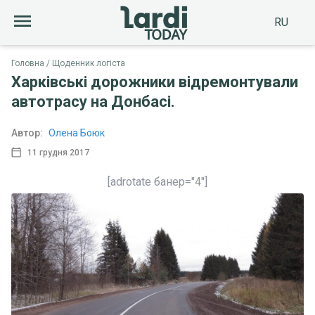
RU
Головна
Щоденник логіста
Харківські дорожники відремонтували
автотрасу на Донбасі.
Автор:
Олена Боюк
11 грудня 2017
[adrotate банер="4"]