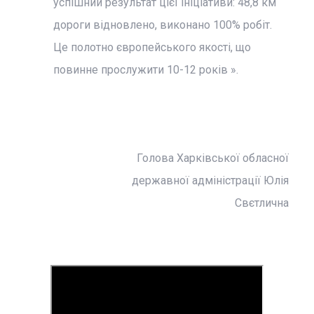
успішний результат цієї ініціативи: 48,8 км
дороги відновлено, виконано 100% робіт.
Це полотно європейського якості, що
повинне прослужити 10-12 років ».
Голова Харківської обласної
державної адміністрації Юлія
Свєтлична