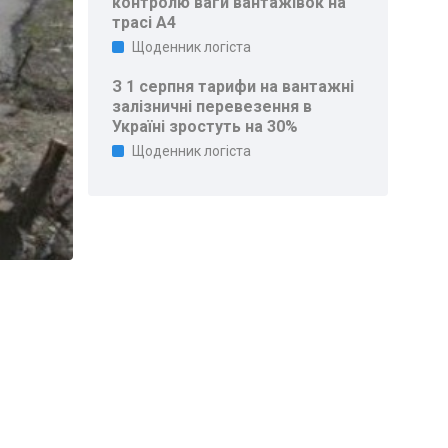
контролю ваги вантажівок на
трасі A4
Щоденник логіста
З 1 серпня тарифи на вантажні
залізничні перевезення в
Україні зростуть на 30%
Щоденник логіста