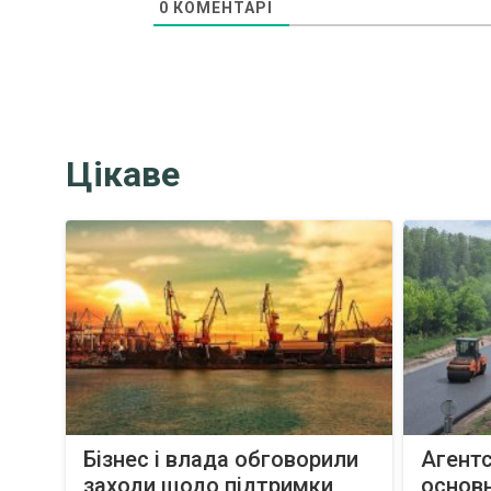
0
КОМЕНТАРІ
Цікаве
Бізнес і влада обговорили
Агентс
заходи щодо підтримки
основн