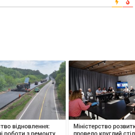
тво відновлення:
Міністерство розвит
і роботи з ремонту
провело круглий сті