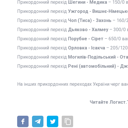
Прикордонний перехід
Шегини - Медика
– 150/0 в
Прикордонний перехід
Ужгород - Вишнє-Німець
Прикордонний перехід
Чоп (Тиса) - Захонь
– 160/
Прикордонний перехід
Дьяково - Халмеу
– 300/0 
Прикордонний перехід
Порубне - Сірет
– 650/0 ва
Прикордонний перехід
Орловка - Ісакча
– 205/120
Прикордонний перехід
Могилів-Подільський - От
Прикордонний перехід
Рені (автомобільний) - 
На інших прикордонних переходах України черг ва
Читайте Логист.