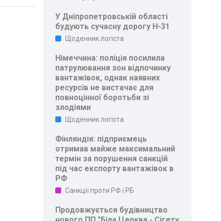
У Дніпропетровській області
будують сучасну дорогу Н-31
Щоденник логіста
Німеччина: поліція посилила
патрулювання зон відпочинку
вантажівок, однак наявних
ресурсів не вистачає для
повноцінної боротьби зі
злодіями
Щоденник логіста
Фінляндія: підприємець
отримав майже максимальний
термін за порушення санкцій
під час експорту вантажівок в
РФ
Санкції проти РФ і РБ
Продовжується будівництво
нового ПП "Біла Церква - Сігету