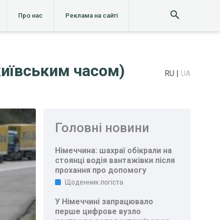
Про нас
Реклама на сайті
 київським часом)
RU
UA
Головні новини
Німеччина: шахраї обікрали на
стоянці водія вантажівки після
прохання про допомогу
Щоденник логіста
У Німеччині запрацювало
перше цифрове вузло