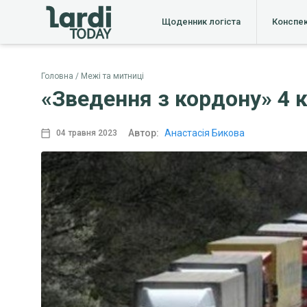
Щоденник логіста
Конспе
Головна
Межі та митниці
«Зведення з кордону» 4 к
Автор:
Анастасія Бикова
04 травня 2023