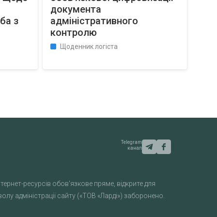
документа
ба з
адміністративного
контролю
Щоденник логіста
Telegram
канал
тернет-ресурсів обов'язкове пряме, відкрите для
лу адміністрації сайту («ТОВ «Ларді») заборонено.