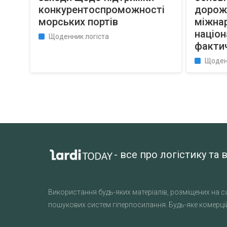
конкурентоспроможності
дорож
морських портів
міжна
націон
Щоденник логіста
факти
Щоден
- все про логістику т
Використання будь-яких матеріалів, розміщених на са
пошукових систем гіперпосилання. Будь-яке комерцій