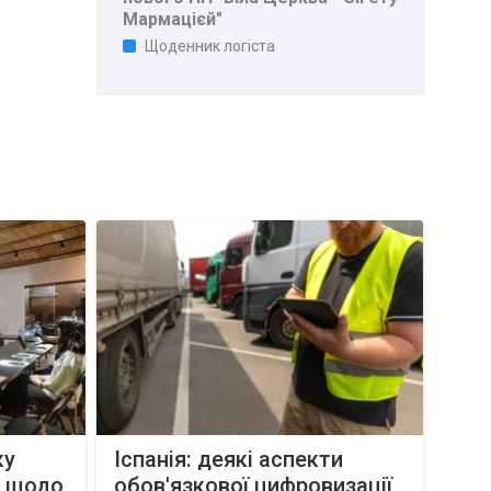
Мармацієй"
Щоденник логіста
ку
Іспанія: деякі аспекти
л щодо
обов'язкової цифровизації