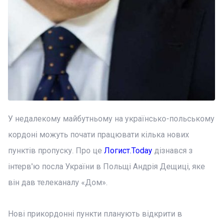
У недалекому майбутньому на українсько-польському
кордоні можуть почати працювати кілька нових
пунктів пропуску. Про це
Логист.Today
дізнався з
інтерв'ю посла України в Польщі Андрія Дещиці, яке
він дав телеканалу «Дом».
Нові прикордонні пункти планують відкрити в