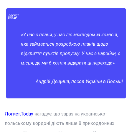
«У нас є плани, у нас діє міжведомча комісія,
яка займається розробкою планів щодо
відкриття пунктів пропуску. У нас є наробки, є
місця, де ми б хотіли відкрити ці переходи»
Андрій Дещиця, посол України в Польщі
Логист.Today
нагадує, що зараз на українсько-
польському кордоні діють лише 8 прикордонних