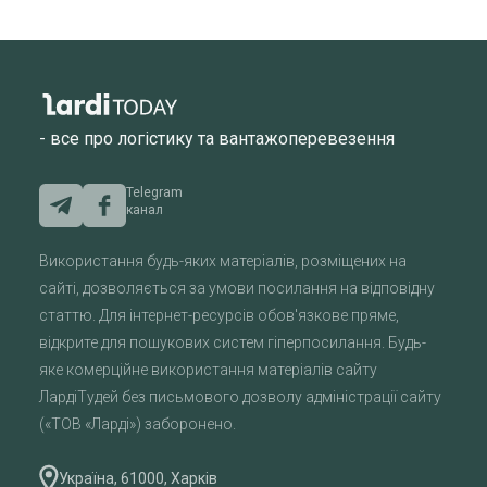
- все про логістику та вантажоперевезення
Telegram
канал
Використання будь-яких матеріалів, розміщених на
сайті, дозволяється за умови посилання на відповідну
статтю. Для інтернет-ресурсів обов'язкове пряме,
відкрите для пошукових систем гіперпосилання. Будь-
яке комерційне використання матеріалів сайту
ЛардіТудей без письмового дозволу адміністрації сайту
(«ТОВ «Ларді») заборонено.
Україна, 61000, Харків