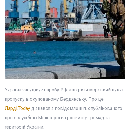
Україна засуджує спробу РФ відкрити морський пункт
пропуску в окупованому Бердянську. Про це
Ларді.Today
дізнався з повідомлення, опублікованого
прес-службою Міністерства розвитку громад та
територій України.