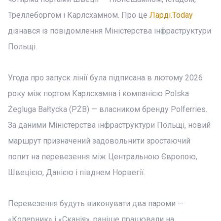
Треллеборгом і Карлсхамном. Про це
Ларді.Today
дізнався із повідомлення Міністерства інфраструктури
Польщі.
Угода про запуск лінії була підписана в лютому 2026
року між портом Карлсхамна і компанією Polska
Żegluga Bałtycka (PŻB) — власником бренду Polferries.
За даними Міністерства інфраструктури Польщі, новий
маршрут призначений задовольнити зростаючий
попит на перевезення між Центральною Європою,
Швецією, Данією і півднем Норвегії.
Перевезення будуть виконувати два пароми —
«Коперник» і «Сканія», раніше працювали на