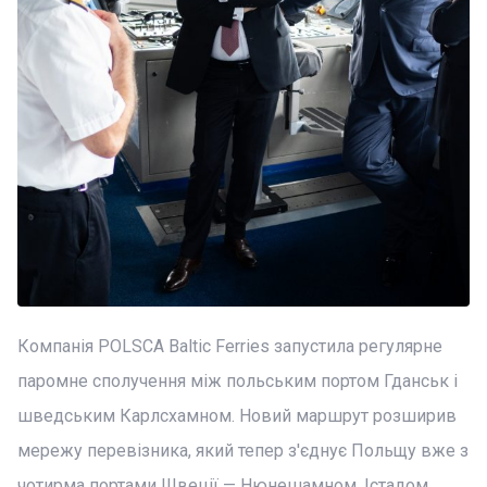
Компанія POLSCA Baltic Ferries запустила регулярне
паромне сполучення між польським портом Гданськ і
шведським Карлсхамном. Новий маршрут розширив
мережу перевізника, який тепер з'єднує Польщу вже з
чотирма портами Швеції — Нюнешамном, Істадом,