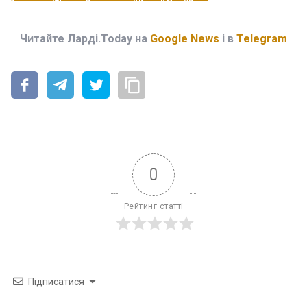
Читайте Ларді.Today на
Google News
і в
Telegram
0
Рейтинг статті
Підписатися