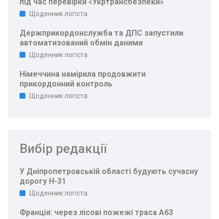
під час перевірки «Укртрансбезпеки»
Щоденник логіста
Держприкордонслужба та ДПС запустили
автоматизований обмін даними
Щоденник логіста
Німеччина намірила продовжити
прикордонний контроль
Щоденник логіста
Вибір редакції
У Дніпропетровській області будують сучасну
дорогу Н-31
Щоденник логіста
Франція: через лісові пожежі траса A63