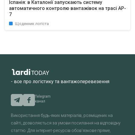
Іспанія: в Каталонії запускають систему
автоматичного контролю вантажівок на трасі AP-
7
Щоденник логіста
- все про логістику та вантажоперевезення
Telegram
канал
Використання будь-яких матеріалів, розміщених на
сайті, дозволяється за умови посилання на відповідну
статтю. Для інтернет-ресурсів обов'язкове пряме,