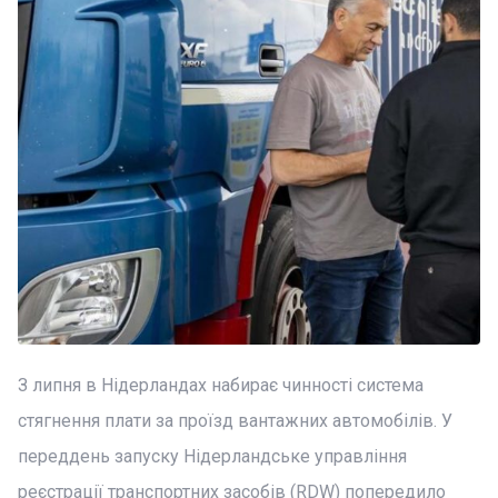
З липня в Нідерландах набирає чинності система
стягнення плати за проїзд вантажних автомобілів. У
переддень запуску Нідерландське управління
реєстрації транспортних засобів (RDW) попередило