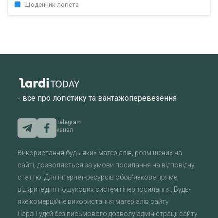
Щоденник логіста
- все про логістику та вантажоперевезення
Telegram
канал
Використання будь-яких матеріалів, розміщених на
сайті, дозволяється за умови посилання на відповідну
статтю. Для інтернет-ресурсів обов'язкове пряме,
відкрите для пошукових систем гіперпосилання. Будь-
яке комерційне використання матеріалів сайту
ЛардіТудей без письмового дозволу адміністрації сайту