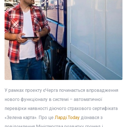
У рамках проекту єЧерга починається впровадження
нового функціоналу в системі – автоматичної
перевірки наявності діючого страхового сертифіката
«Зелена карта». Про це
Ларді.Today
дізнався з
повідомлення Міністерства розвитку громад і