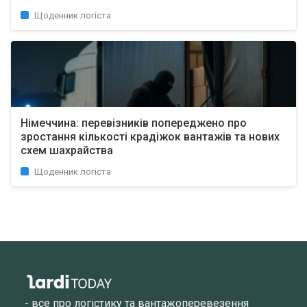
Щоденник логіста
Німеччина: перевізників попереджено про
зростання кількості крадіжок вантажів та нових
схем шахрайства
Щоденник логіста
- все про логістику та вантажоперевезення