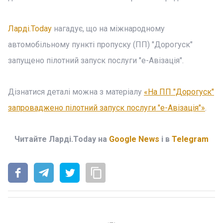
Ларді.Today
нагадує, що на міжнародному
автомобільному пункті пропуску (ПП) "Дорогуск"
запущено пілотний запуск послуги "е-Авізація".
Дізнатися деталі можна з матеріалу
«На ПП "Дорогуск"
запроваджено пілотний запуск послуги "е-Авізація"»
.
Читайте Ларді.Today на
Google News
і в
Telegram