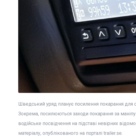
Шведський уряд планує посилення покарання для ос
Зокрема, посилюються заходи покарання за маніпул
водійське посвідчення на підставі невірних відом
матеріалу, опублікованого на порталі trailer.se.