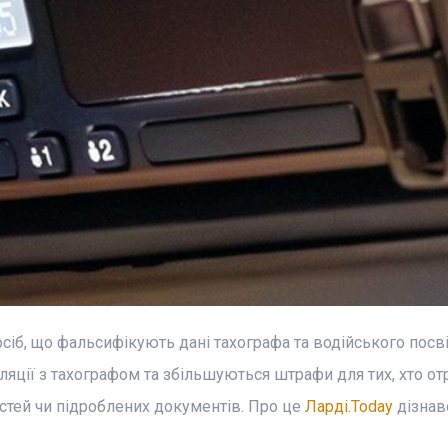
іб, що фальсифікують дані тахографа та водійського посв
яції з тахографом та збільшуються штрафи для тих, хто о
остей чи підроблених документів. Про це
Ларді.Today
дізнав