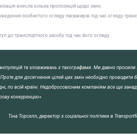
зація внесла кілька пропозицій щодо змін:
едення особистого огляду пасажирів під час огляду тран
туп до транспортного засобу під час його огляду.
маніпуляцій та зловживань з тахографами. Ми давно просили
Проте для досягнення цілей цих змін необхідно проводити б
ні, по всій країні. Недобросовісним компаніям все ще занад
рову конкуренцію»
Тіна Торселл, директор з соціальної політики в Transportf