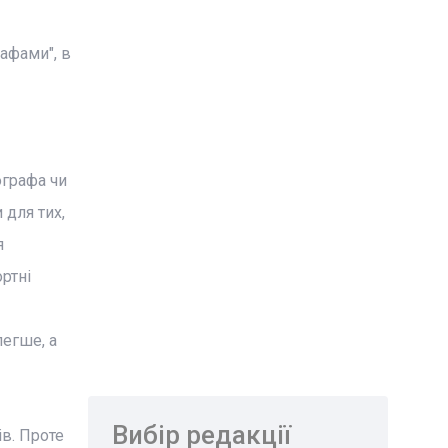
афами", в
ографа чи
 для тих,
я
ртні
легше, а
Вибір редакції
ів. Проте