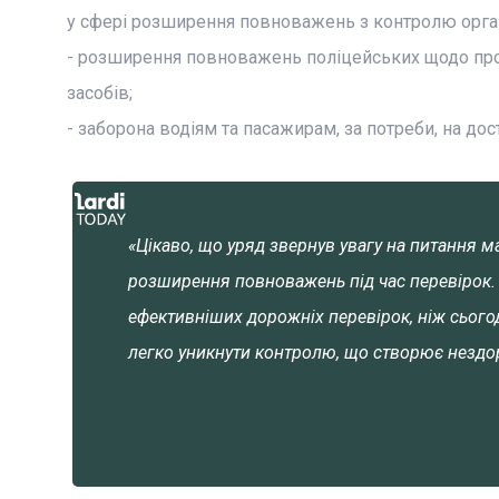
у сфері розширення повноважень з контролю органі
- розширення повноважень поліцейських щодо пров
засобів;
- заборона водіям та пасажирам, за потреби, на дос
«Цікаво, що уряд звернув увагу на питання 
розширення повноважень під час перевірок. 
ефективніших дорожніх перевірок, ніж сьогод
легко уникнути контролю, що створює нездо