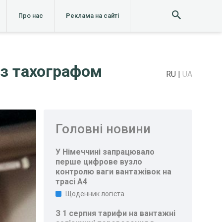
Про нас
Реклама на сайті
 з тахографом
RU
UA
Головні новини
У Німеччині запрацювало
перше цифрове вузло
контролю ваги вантажівок на
трасі A4
Щоденник логіста
З 1 серпня тарифи на вантажні