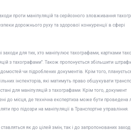
оди проти маніпуляцій та серйозного зловживання тахогр
зпеки дорожнього руху та здорової конкуренції в сфері
і заходи для тих, хто маніпулює тахографами, картками тах
цій з тахографами". Також пропонується збільшити штрафи
відомостей чи підроблених документів. Крім того, плануєтьс
ьних інспекторів, які матимуть право обшукувати транспо
стані для маніпуляцій з тахографами. Крім того, документ
ні до місця, де технічна експертиза може бути проведена 
ляти про підозри на маніпуляції в Транспортне управління.
тавляться як до цілей змін, так і до запропонованих заход