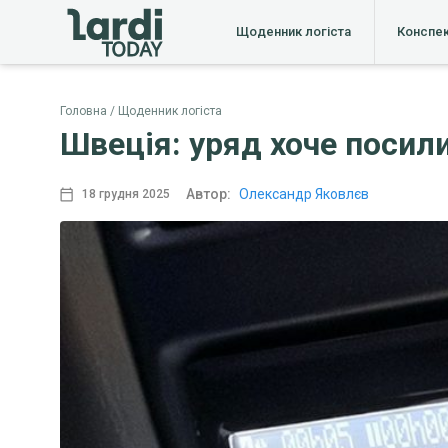
Щоденник логіста
Конспе
Головна
Щоденник логіста
Швеція: уряд хоче посил
Автор:
Олександр Яковлєв
18 грудня 2025