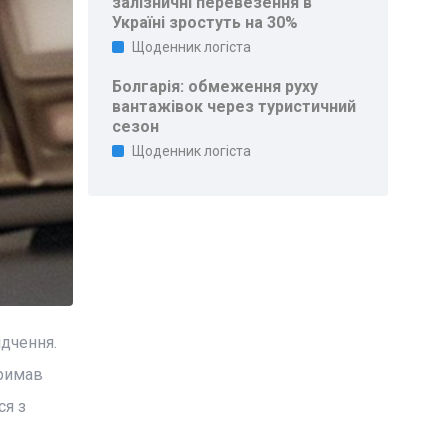
залізничні перевезення в
Україні зростуть на 30%
Щоденник логіста
Болгарія: обмеження руху
вантажівок через туристичний
сезон
Щоденник логіста
ідчення.
тримав
ся з