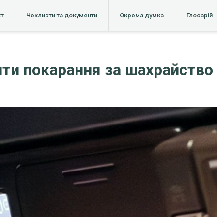
кт
Чеклисти та документи
Окрема думка
Глосарій
ити покарання за шахрайство