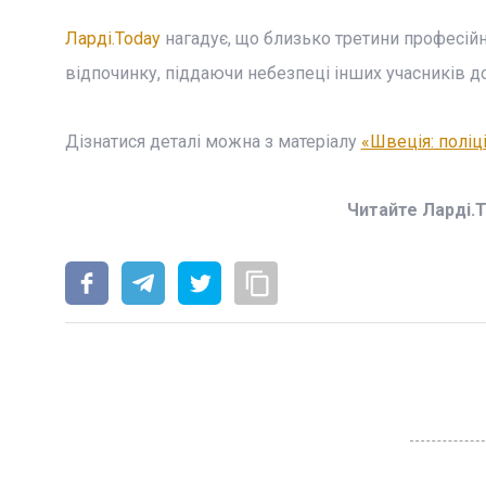
Ларді.Today
нагадує, що близько третини професій
відпочинку, піддаючи небезпеці інших учасників д
Дізнатися деталі можна з матеріалу
«Швеція: поліц
Читайте Ларді.