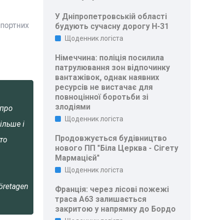
У Дніпропетровській області
спортних
будують сучасну дорогу Н-31
Щоденник логіста
Німеччина: поліція посилила
патрулювання зон відпочинку
вантажівок, однак наявних
ресурсів не вистачає для
повноцінної боротьби зі
злодіями
 про
Щоденник логіста
ільше і
Продовжується будівництво
то
нового ПП "Біла Церква - Сігету
Мармацієй"
Щоденник логіста
öretagen
Франція: через лісові пожежі
траса A63 залишається
закритою у напрямку до Бордо