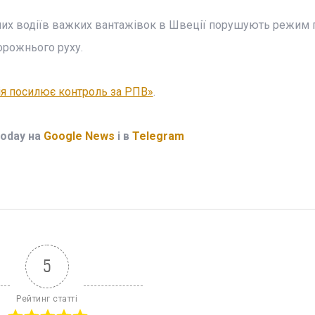
них водіїв важких вантажівок в Швеції порушують режим п
орожнього руху.
ія посилює контроль за РПВ»
.
Today на
Google News
і в
Telegram
5
Рейтинг статті