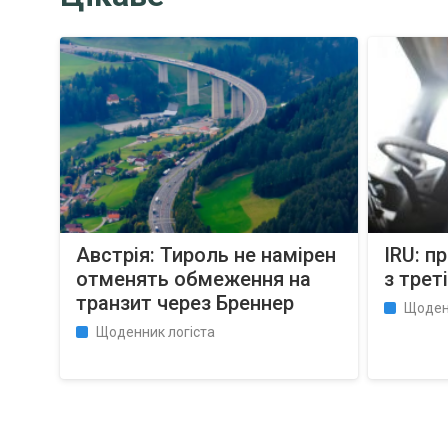
Австрія: Тироль не намірен
IRU: п
отменять обмеження на
з треті
транзит через Бреннер
Щоден
Щоденник логіста