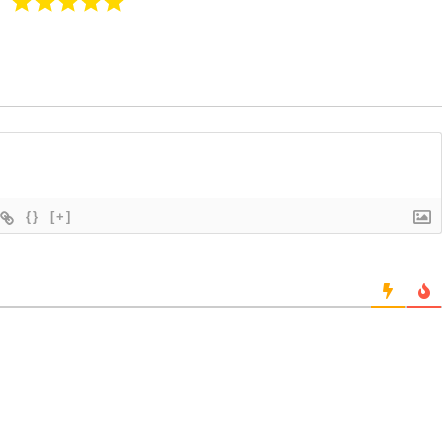
{}
[+]