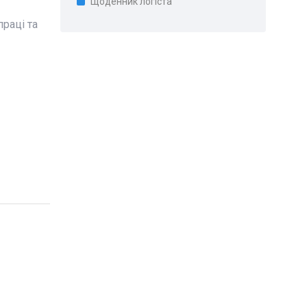
Щоденник логіста
раці та