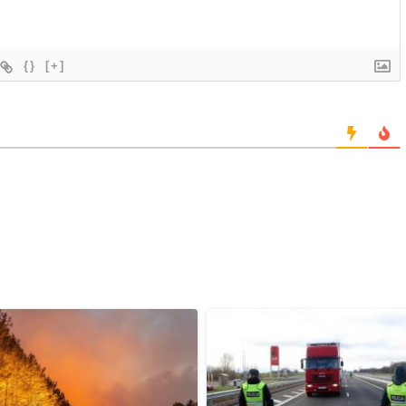
{}
[+]