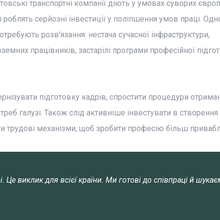
итовські транспортні компанії діють у умовах суворих євро
 і роблять серйозні інвестиції у поліпшення умов праці. Од
отребують розв'язання: нестача сучасної інфраструктури,
земних працівників, застарілі програми професійної підго
дернізувати підготовку кадрів, спростити процедури отрима
отреб галузі. Також слід активніше інвестувати в створення
ути трудові механізми, щоб зробити професію більш приваб
і. Це виклик для всієї країни. Ми готові до співпраці й шука