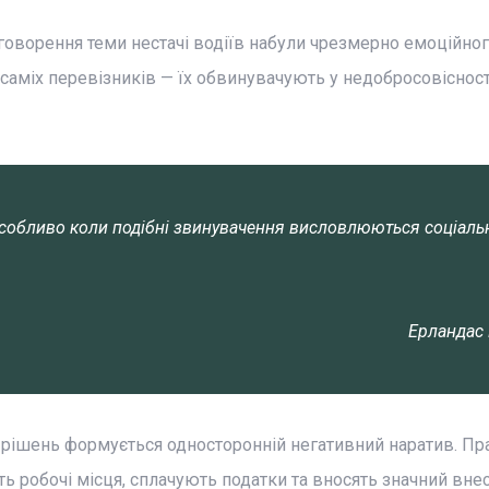
говорення теми нестачі водіїв набули чрезмерно емоційно
 саміх перевізників — їх обвинувачують у недобросовісност
 особливо коли подібні звинувачення висловлюються соціал
Ерландас
у рішень формується односторонній негативний наратив. Пр
ть робочі місця, сплачують податки та вносять значний вне