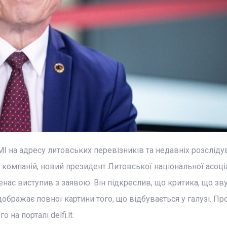
ЗМІ на адресу литовських перевізників та недавніх розсліду
компаній, новий президент Литовської національної асоціа
нас виступив з заявою. Він підкреслив, що критика, що зву
ідображає повної картини того, що відбувається у галузі. Пр
на порталі delfi.lt.