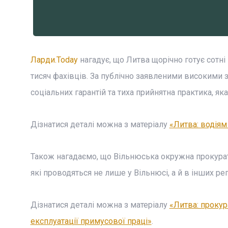
Ларди.Today
нагадує, що Литва щорічно готує сотні
тисяч фахівців. За публічно заявленими високими з
соціальних гарантій та тиха прийнятна практика, як
Дізнатися деталі можна з матеріалу
«Литва: водіям
Також нагадаємо, що Вільнюська окружна прокурату
які проводяться не лише у Вільнюсі, а й в інших ре
Дізнатися деталі можна з матеріалу
«Литва: прокур
експлуатації примусової праці»
.