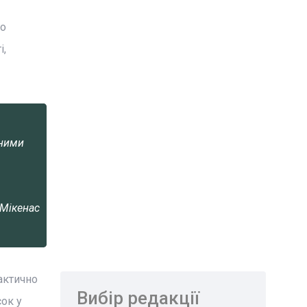
го
і,
ьними
 Мікенас
актично
Вибір редакції
сок у