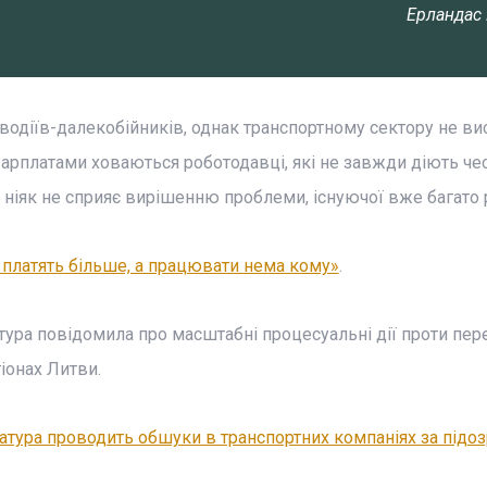
Ерландас
 водіїв-далекобійників, однак транспортному сектору не ви
арплатами ховаються роботодавці, які не завжди діють чес
а ніяк не сприяє вирішенню проблеми, існуючої вже багато 
 платять більше, а працювати нема кому»
.
ра повідомила про масштабні процесуальні дії проти пере
гіонах Литви.
атура проводить обшуки в транспортних компаніях за підо