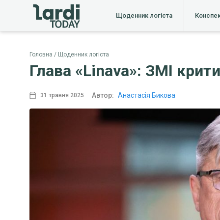
Щоденник логіста
Конспе
Головна
Щоденник логіста
Глава «Linava»: ЗМІ крит
Автор:
Анастасія Бикова
31 травня 2025