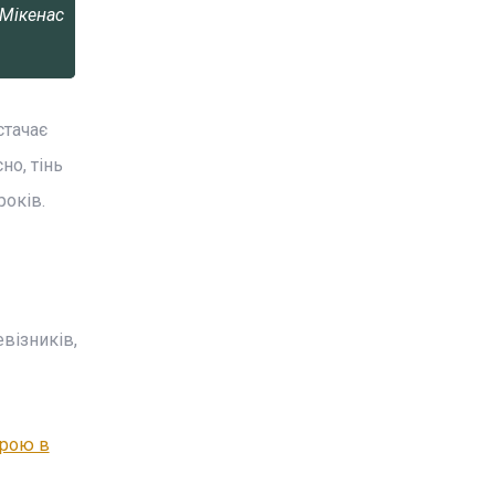
 Мікенас
стачає
но, тінь
років.
візників,
зрою в