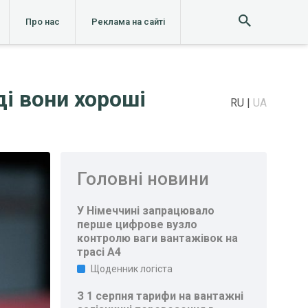
Про нас
Реклама на сайті
ді вони хороші
RU
UA
Головні новини
У Німеччині запрацювало
перше цифрове вузло
контролю ваги вантажівок на
трасі A4
Щоденник логіста
З 1 серпня тарифи на вантажні