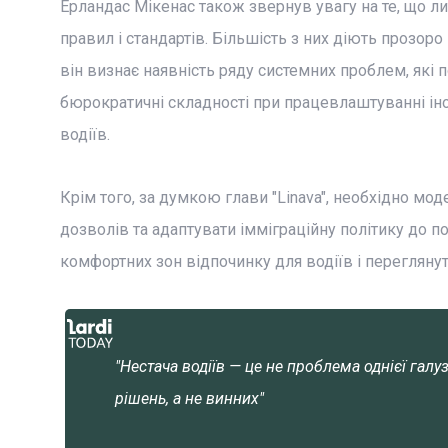
Ерландас Мікенас також звернув увагу на те, що л
правил і стандартів. Більшість з них діють прозоро
він визнає наявність ряду системних проблем, які п
бюрократичні складності при працевлаштуванні іно
водіїв.
Крім того, за думкою глави "Linava", необхідно мо
дозволів та адаптувати імміграційну політику до п
комфортних зон відпочинку для водіїв і переглян
"Нестача водіїв — це не проблема однієї галуз
рішень, а не винних"