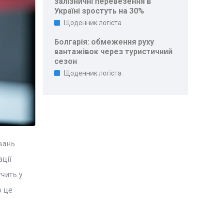
залізничні перевезення в
Україні зростуть на 30%
Щоденник логіста
Болгарія: обмеження руху
вантажівок через туристичний
сезон
Щоденник логіста
вань
ції
чить у
о це