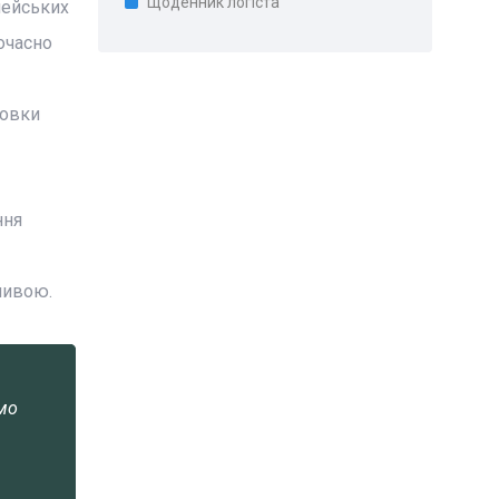
Щоденник логіста
пейських
ночасно
товки
ння
ливою.
ємо