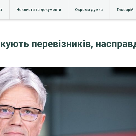
кт
Чеклисти та документи
Окрема думка
Глосарій
икують перевізників, насправ