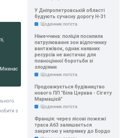
У Дніпропетровській області
будують сучасну дорогу Н-31
Щоденник логіста
Німеччина: поліція посилила
і,
патрулювання зон відпочинку
вантажівок, однак наявних
ресурсів не вистачає для
повноцінної боротьби зі
злодіями
 Мікенас
Щоденник логіста
Продовжується будівництво
нового ПП "Біла Церква - Сігету
Мармацієй"
льного
Щоденник логіста
робити з
Франція: через лісові пожежі
траса A63 залишається
закритою у напрямку до Бордо