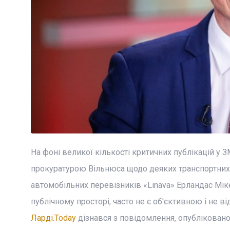
На фоні великої кількості критичних публікацій у 
прокуратурою Вільнюса щодо деяких транспортних 
автомобільних перевізників «Linava» Ерландас Міке
публічному просторі, часто не є об'єктивною і не в
Ларді.Today
дізнався з повідомлення, опублікованого 