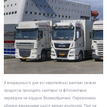
З вчорашнього дня всі європейські вантажі свіжих
продуктів проходять санітарні та фітосанітарні
перевірки на кордоні Великобританії. Перевізники
обурені введенням цього заходу контролю. Про це