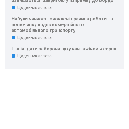
залишається закритою у напрямку до Бордо
Щоденник логіста
Набули чинності оновлені правила роботи та
відпочинку водіїв комерційного
автомобільного транспорту
Щоденник логіста
Італія: дати заборони руху вантажівок в серпні
Щоденник логіста