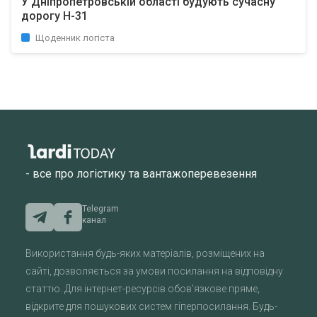
У Дніпропетровській області будують сучасну
дорогу Н-31
Щоденник логіста
- все про логістику та вантажоперевезення
Telegram
канал
Використання будь-яких матеріалів, розміщених на
сайті, дозволяється за умови посилання на відповідну
статтю. Для інтернет-ресурсів обов'язкове пряме,
відкрите для пошукових систем гіперпосилання. Будь-