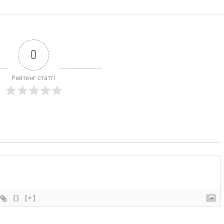
0
Рейтинг статті
{}
[+]