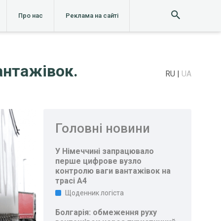
Про нас
Реклама на сайті
антажівок.
RU
UA
Головні новини
У Німеччині запрацювало
перше цифрове вузло
контролю ваги вантажівок на
трасі A4
Щоденник логіста
Болгарія: обмеження руху