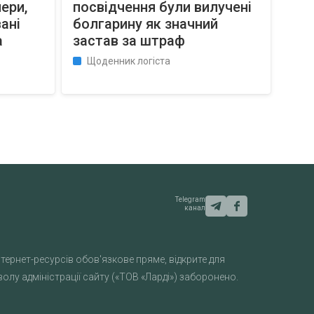
ери,
посвідчення були вилучені
ані
болгарину як значний
а
застав за штраф
Щоденник логіста
Telegram
канал
тернет-ресурсів обов'язкове пряме, відкрите для
лу адміністрації сайту («ТОВ «Ларді») заборонено.