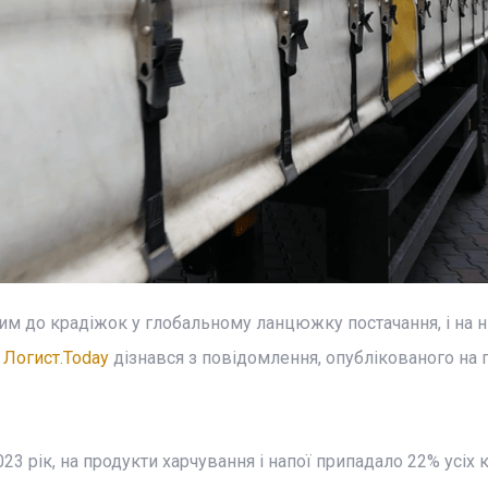
им до крадіжок у глобальному ланцюжку постачання, і на н
е
Логист.Today
дізнався з повідомлення, опублікованого на 
 2023 рік, на продукти харчування і напої припадало 22% усіх 