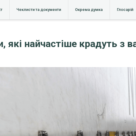
кт
Чеклисти та документи
Окрема думка
Глосарій
, які найчастіше крадуть з в