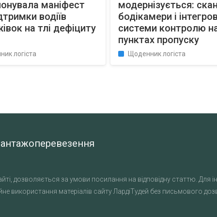
понувала маніфест
модернізується: скан
дтримки водіїв
бодікамери і інтегров
івок на тлі дефіциту
системи контролю н
пунктах пропуску
ник логіста
Щоденник логіста
а вантажоперевезення
йті, дозволяється за умови посилання на відповідну статтю. Для ін
не використання матеріалів сайту ЛардіТудей без письмового дозво