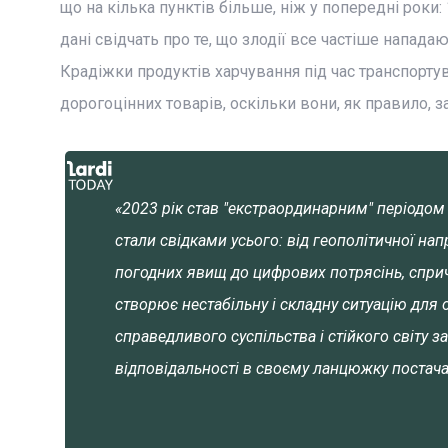
що на кілька пунктів більше, ніж у попередні роки:
дані свідчать про те, що злодії все частіше напада
Крадіжки продуктів харчування під час транспорту
дорогоцінних товарів, оскільки вони, як правило,
«2023 рік став "екстраординарним" періодом 
стали свідками усього: від геополітичної нап
погодних явищ до цифрових потрясінь, спри
створює нестабільну і складну ситуацію для 
справедливого суспільства і стійкого світу 
відповідальності в своєму ланцюжку постач