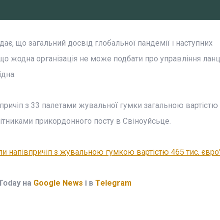
ає, що загальний досвід глобальної пандемії і наступних
, що жодна організація не може подбати про управління л
дна.
причіп з 33 палетами жувальної гумки загальною вартістю
бітниками прикордонного посту в Свіноуйсьце.
и напівпричіп з жувальною гумкою вартістю 465 тис. євро
Today на
Google News
і в
Telegram