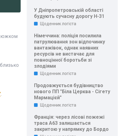
У Дніпропетровській області
будують сучасну дорогу Н-31
Щоденник логіста
Німеччина: поліція посилила
анцюжком
патрулювання зон відпочинку
вантажівок, однак наявних
ресурсів не вистачає для
повноцінної боротьби зі
 близько
злодіями
Щоденник логіста
Продовжується будівництво
нового ПП "Біла Церква - Сігету
"
.
Мармацієй"
Щоденник логіста
Франція: через лісові пожежі
траса A63 залишається
закритою у напрямку до Бордо