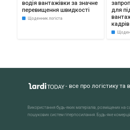
водія вантажівки за значне
запро
перевищення швидкості
для пі
вантаж
Щоденник логіста
кадрів
Щоден
- все про логістику т
Використання будь-яких матеріалів, розміщених на са
пошукових систем гіперпосилання. Будь-яке комерцій