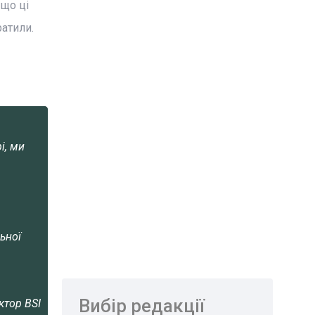
 що ці
ратили.
і, ми
ьної
Вибір редакції
ктор BSI