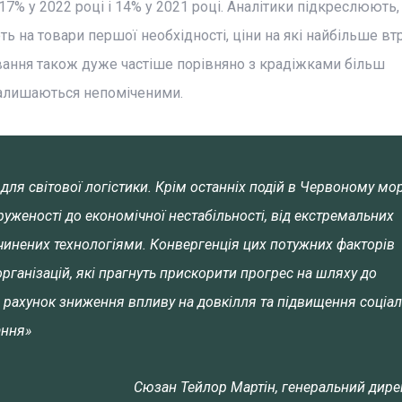
 17% у 2022 році і 14% у 2021 році. Аналітики підкреслюють,
ють на товари першої необхідності, ціни на які найбільше вт
вання також дуже частіше порівняно з крадіжками більш
 залишаються непоміченими.
для світової логістики. Крім останніх подій в Червоному мор
руженості до економічної нестабільності, від екстремальних
чинених технологіями. Конвергенція цих потужних факторів
організацій, які прагнуть прискорити прогрес на шляху до
за рахунок зниження впливу на довкілля та підвищення соціал
ання»
Сюзан Тейлор Мартін, генеральний дире