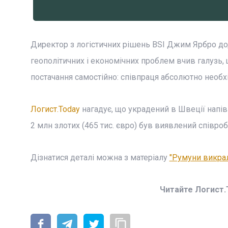
Директор з логістичних рішень BSI Джим Ярбро дод
геополітичних і економічних проблем вчив галузь
постачання самостійно: співпраця абсолютно необхі
Логист.Today
нагадує, що украдений в Швеції напів
2 млн злотих (465 тис. євро) був виявлений співро
Дізнатися деталі можна з матеріалу
"Румуни викрал
Читайте Логист.