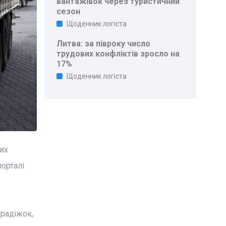
вантажівок через туристичний
сезон
Щоденник логіста
Литва: за півроку число
трудових конфліктів зросло на
17%
Щоденник логіста
их
порталі
крадіжок,