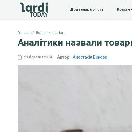
Щоденник логіста
Конспе
Головна
Щоденник логіста
Аналітики назвали товари
Автор:
Анастасія Бикова
29 березня 2024