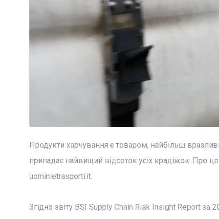
Продукти харчування є товаром, найбільш вразлив
припадає найвищий відсоток усіх крадіжок. Про ц
uominietrasporti.it.
Згідно звіту BSI Supply Chain Risk Insight Report за