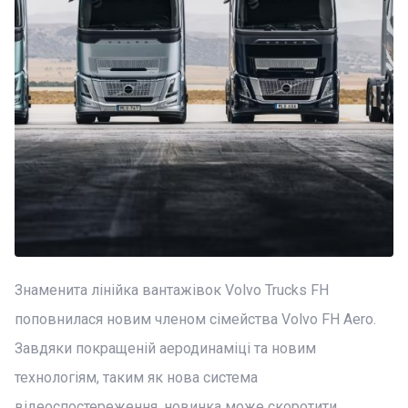
Знаменита лінійка вантажівок Volvo Trucks FH
поповнилася новим членом сімейства Volvo FH Aero.
Завдяки покращеній аеродинаміці та новим
технологіям, таким як нова система
відеоспостереження, новинка може скоротити