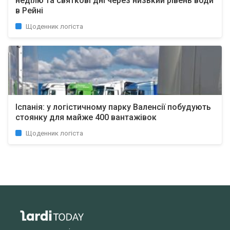
неділю та святкові дні через низький рівень води
в Рейні
Щоденник логіста
Іспанія: у логістичному парку Валенсії побудують
стоянку для майже 400 вантажівок
Щоденник логіста