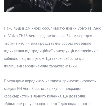
Найбільш відмінною особливістю нових Volvo FH Aero
та Volvo FH16 Aero є подовжена на 24 см передня
частина кабіни, яка представляє собою невелике
відхилення від традиційної конструкції вантажівки з
кабіною над двигуном. Це також забезпечує
поліпшені аеродинамічні характеристики.
Покращена аеродинаміка також приносить користь
моделі FH Aero Electric за рахунок покращення
характеристик вільного кочення. Це дозволяє
збільшити рекуперацію енергії для подальшого