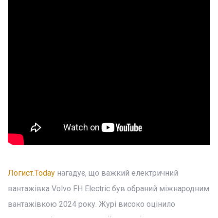
Логист.Today
нагадує, що важкий електричний
вантажівка Volvo FH Electric був обраний міжнародним
вантажівкою 2024 року. Журі високо оцінило