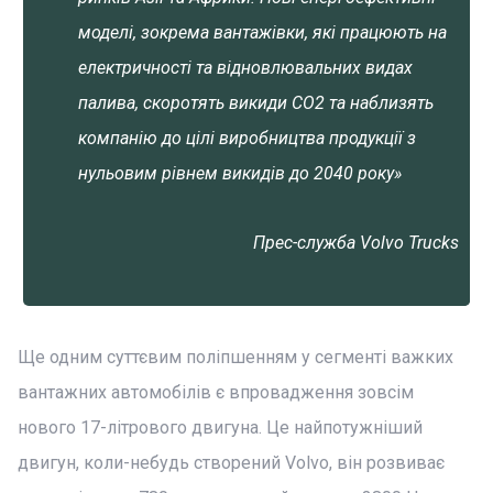
моделі, зокрема вантажівки, які працюють на
електричності та відновлювальних видах
палива, скоротять викиди CO2 та наблизять
компанію до цілі виробництва продукції з
нульовим рівнем викидів до 2040 року»
Прес-служба Volvo Trucks
Ще одним суттєвим поліпшенням у сегменті важких
вантажних автомобілів є впровадження зовсім
нового 17-літрового двигуна. Це найпотужніший
двигун, коли-небудь створений Volvo, він розвиває