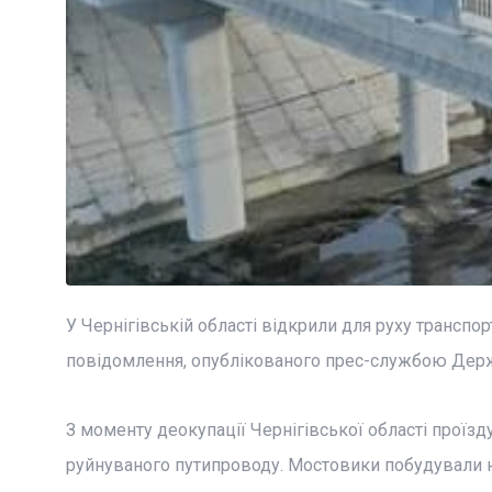
У Чернігівській області відкрили для руху транспо
повідомлення, опублікованого прес-службою Держа
З моменту деокупації Чернігівської області проїзд
руйнуваного путипроводу. Мостовики побудували н