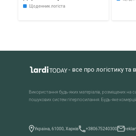
Щоденник логіста
- все про логістику т
Використання будь-яких матеріалів, розміщених на са
пошукових систем гіперпосилання. Будь-яке комерцій
Україна, 61000, Харків
+380675240300
rekla