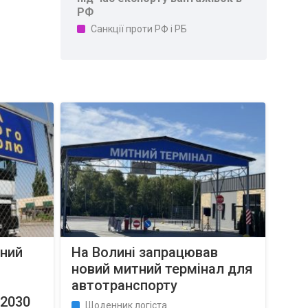
РФ
Санкції проти РФ і РБ
ний
На Волині запрацював
новий митний термінал для
автотранспорту
2030
Щоденник логіста