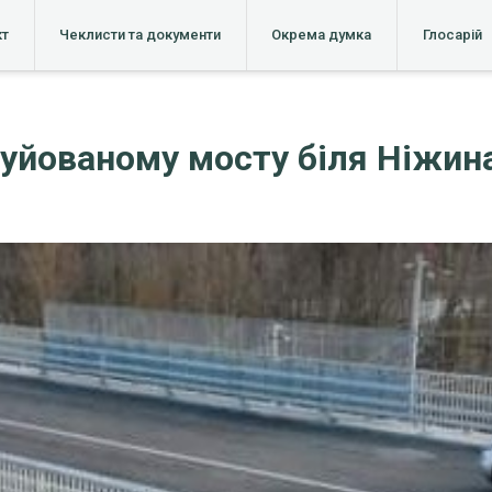
кт
Чеклисти та документи
Окрема думка
Глосарій
руйованому мосту біля Ніжин