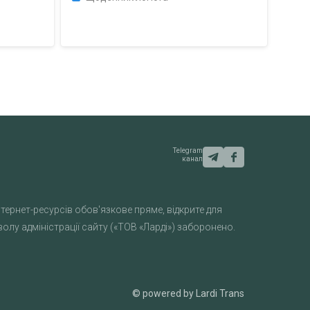
Telegram
канал
тернет-ресурсів обов'язкове пряме, відкрите для
лу адміністрації сайту («ТОВ «Ларді») заборонено.
© powered by Lardi Trans