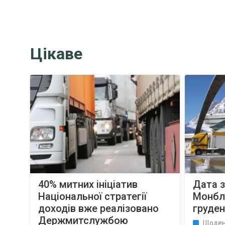
Цікаве
40% митних ініціатив
Дата 
Національної стратегії
Монбла
доходів вже реалізовано
груден
Держмитслужбою
Щоден