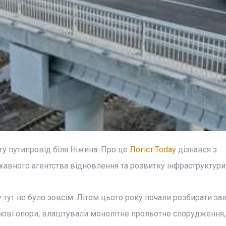
рту путипровід біля Ніжина. Про це
Логіст.Today
дізнався з
вного агентства відновлення та розвитку інфраструктури 
у тут не було зовсім. Літом цього року почали розбирати за
ові опори, влаштували монолітне прольотне спорудження,