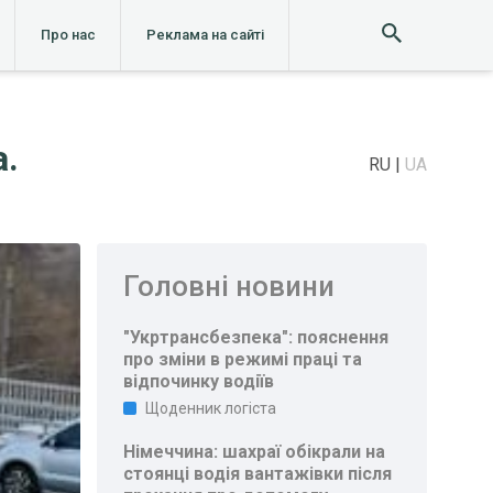
Про нас
Реклама на сайті
а.
RU
UA
Головні новини
"Укртрансбезпека": пояснення
про зміни в режимі праці та
відпочинку водіїв
Щоденник логіста
Німеччина: шахраї обікрали на
стоянці водія вантажівки після