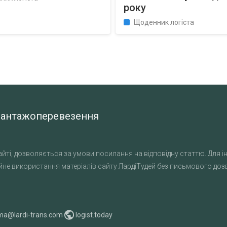
року
Щоденник логіста
а вантажоперевезення
йті, дозволяється за умови посилання на відповідну статтю. Для ін
не використання матеріалів сайту ЛардіТудей без письмового дозво
ma@lardi-trans.com
logist.today