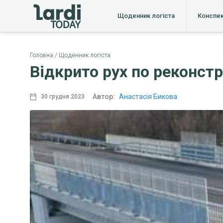
Щоденник логіста
Конспе
Головна
Щоденник логіста
Відкрито рух по реконст
Автор:
Анастасія Бикова
30 грудня 2023