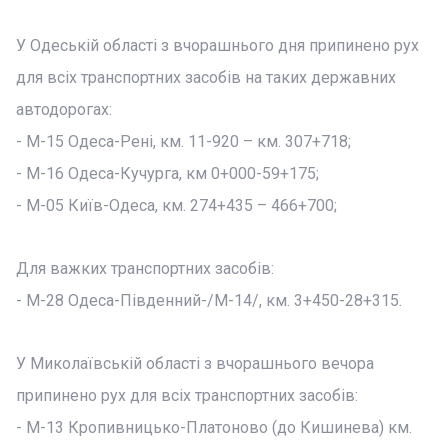
У Одеській області з вчорашнього дня припинено рух
для всіх транспортних засобів на таких державних
автодорогах:
- М-15 Одеса-Рені, км. 11-920 – км. 307+718;
- М-16 Одеса-Кучурга, км 0+000-59+175;
- М-05 Київ-Одеса, км. 274+435 – 466+700;
Для важких транспортних засобів:
- М-28 Одеса-Південний-/М-14/, км. 3+450-28+315.
У Миколаївській області з вчорашнього вечора
припинено рух для всіх транспортних засобів:
- М-13 Кропивницько-Платоново (до Кишинева) км.