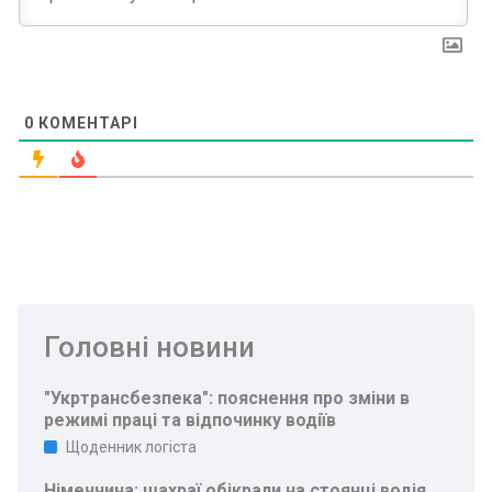
0
КОМЕНТАРІ
Головні новини
"Укртрансбезпека": пояснення про зміни в
режимі праці та відпочинку водіїв
Щоденник логіста
Німеччина: шахраї обікрали на стоянці водія