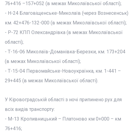
76+416 –157+052 (в межах Миколаївської області);
- Н-24 Благовіщенське-Миколаїв (через Вознесенськ)
км. 42+476-132-000 (в межах Миколаївської області);
- P-72 КПП Олександрівка (в межах Миколаївської
області);
- Т-16-06 Миколаїв-Доманівка-Березки, км. 173+204
(в межах Миколаївської області);
- Т-15-04 Первомайське-Новоукраїнка, км. 1-441 –
29+445 (в межах Миколаївської області).
У Кіровоградській області з ночі припинено рух для
всіх видів транспорту:
- М-13 Кропивницький – Платоново км 0+000 – км
76+416;