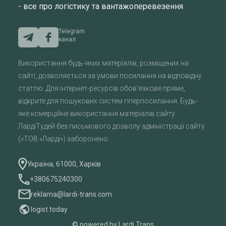
- все про логістику та вантажоперевезення
Telegram
канал
Використання будь-яких матеріалів, розміщених на
сайті, дозволяється за умови посилання на відповідну
статтю. Для інтернет-ресурсів обов'язкове пряме,
відкрите для пошукових систем гіперпосилання. Будь-
яке комерційне використання матеріалів сайту
ЛардіТудей без письмового дозволу адміністрації сайту
(«ТОВ «Ларді») заборонено.
Україна, 61000, Харків
+380675240300
reklama@lardi-trans.com
logist.today
© powered by Lardi Trans