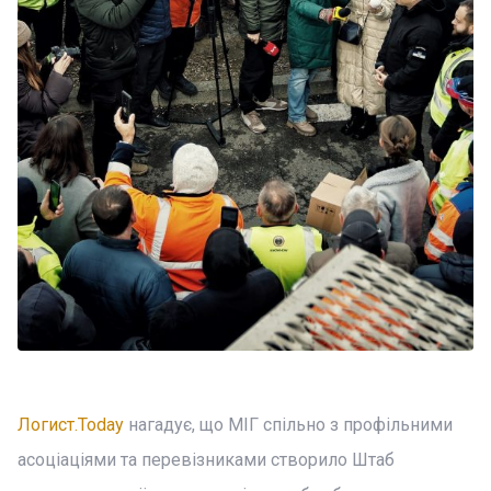
Логист.Today
нагадує, що МІГ спільно з профільними
асоціаціями та перевізниками створило Штаб