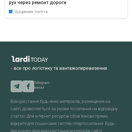
рух через ремонт дороги
Щоденник логіста
- все про логістику та вантажоперевезення
Telegram
канал
Використання будь-яких матеріалів, розміщених на
сайті, дозволяється за умови посилання на відповідну
статтю. Для інтернет-ресурсів обов'язкове пряме,
відкрите для пошукових систем гіперпосилання. Будь-
яке комерційне використання матеріалів сайту