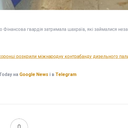
то Фінансова гвардія затримала шахраїв, які займалися не
охоронці розкрили міжнародну контрабанду дизельного пал
Today на
Google News
і в
Telegram
0