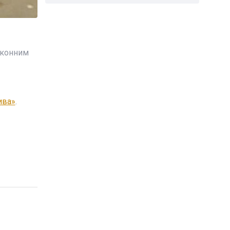
законним
ива»
.