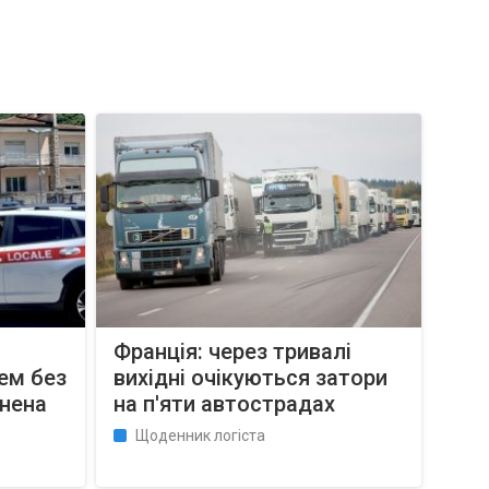
Франція: через тривалі
ем без
вихідні очікуються затори
инена
на п'яти автострадах
Щоденник логіста