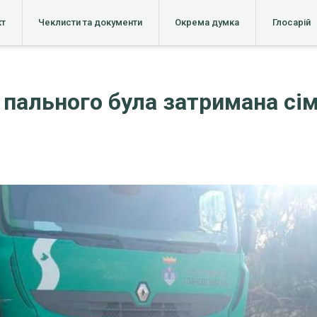
кт
Чеклисти та документи
Окрема думка
Глосарій
и пального була затримана сім