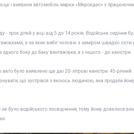
місце і виявили автомобіль марки «Мерседес» з працюючи
 - троє дітей у віці від 5 до 14 років. Водійське сидіння бу
жівками, з-за яких вибіг чоловік з наміром швидко сісти
 одного боку до баку вантажівки, а з іншого - до каністри.
 авто було виявлено ще дві 20-літрові каністри. 45-річний
увати, що зустрівся з якоюсь людиною, яка продала йому
 не було водійського посвідчення, тому йому довелося ви
ні.