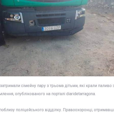
атримали сімейну пару з трьома дітьми, які крали паливо 
лення, опублікованого на порталі diaridetarragona.
 поблизу поліцейського відділку. Правоохоронці, отримавш