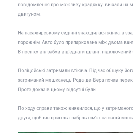
повідомлення про можливу крадіжку, виїхали на 
двигуном.
На пасажирському сидінні знаходилася жінка, а ззаду
порожнім. Авто було припарковане між двома ванта
В поспіху він забув від'єднати шланг, підключений з
Поліцейські затримали втікача. Під час обшуку його
затриманий мешканець Рода-де-Бера почав перекон
Проте доказів цьому відсутні були.
По ходу справи також виявилося, що у затриманого
друга, щоб він приїхав і забрав сім'ю на своїй маши