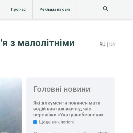
Про нас
Реклама на сайті
'я з малолітніми
RU
UA
Головні новини
Які документи повинен мати
водій вантажівки під час
перевірки «Укртрансбезпеки»
Щоденник логіста