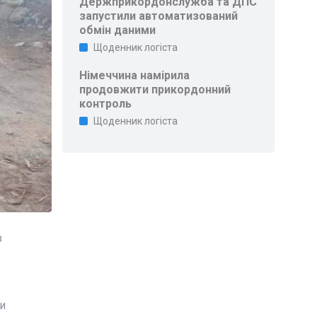
Держприкордонслужба та ДПС
запустили автоматизований
обмін даними
Щоденник логіста
Німеччина намірила
продовжити прикордонний
контроль
Щоденник логіста
з
и