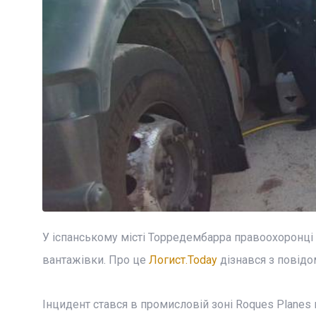
У іспанському місті Торредембарра правоохоронці з
вантажівки. Про це
Логист.Today
дізнався з повідом
Інцидент стався в промисловій зоні Roques Planes