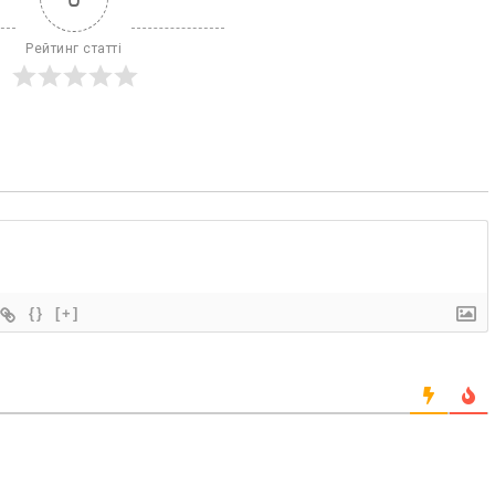
Рейтинг статті
{}
[+]