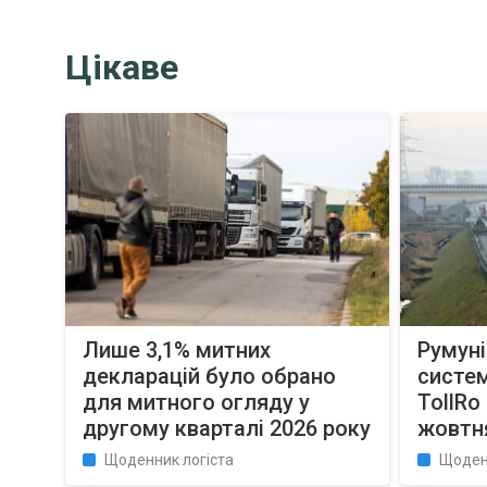
Цікаве
Лише 3,1% митних
Румуні
декларацій було обрано
систем
для митного огляду у
TollRo
другому кварталі 2026 року
жовтня
Щоденник логіста
Щоден