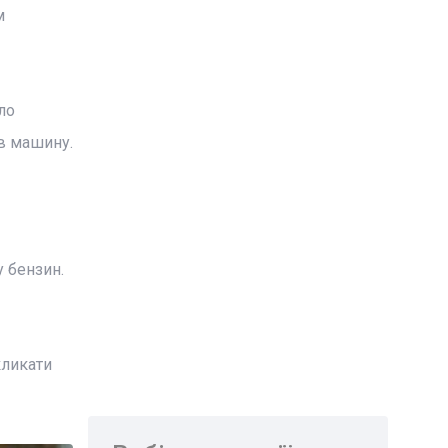
м
ло
 в машину.
 бензин.
кликати