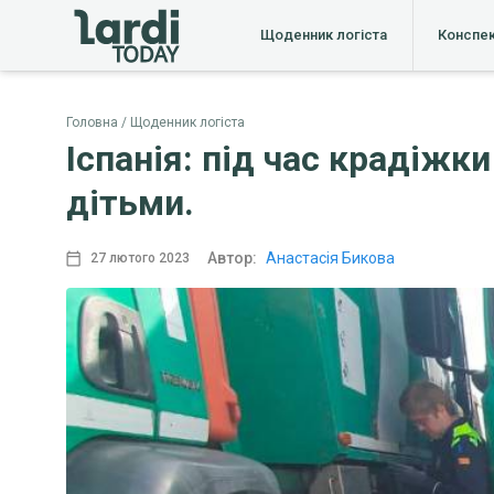
Щоденник логіста
Конспе
Головна
Щоденник логіста
Іспанія: під час крадіжк
дітьми.
Автор:
Анастасія Бикова
27 лютого 2023