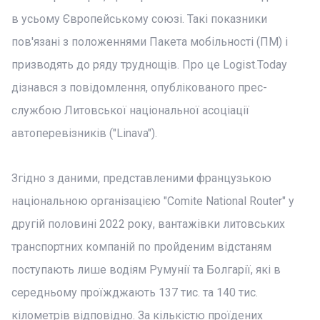
в усьому Європейському союзі. Такі показники
пов'язані з положеннями Пакета мобільності (ПМ) і
призводять до ряду труднощів. Про це Logist.Today
дізнався з повідомлення, опублікованого прес-
службою Литовської національної асоціації
автоперевізників ("Linava").
Згідно з даними, представленими французькою
національною організацією "Comite National Router" у
другій половині 2022 року, вантажівки литовських
транспортних компаній по пройденим відстаням
поступають лише водіям Румунії та Болгарії, які в
середньому проїжджають 137 тис. та 140 тис.
кілометрів відповідно. За кількістю проїдених