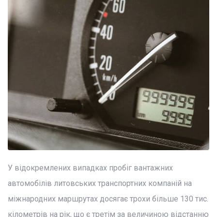
У відокремлених випадках пробіг вантажних
автомобілів литовських транспортних компаній на
міжнародних маршрутах досягає трохи більше 130 тис.
кілометрів на рік, що є третім за величиною відстанню