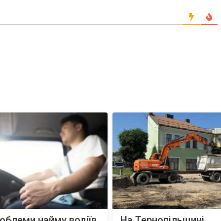
роблеми найму водіїв
На Тернопільщині