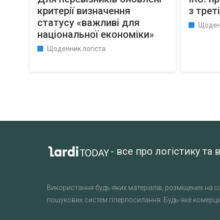
критерії визначення
з треті
статусу «важливі для
Щоден
національної економіки»
Щоденник логіста
- все про логістику т
Використання будь-яких матеріалів, розміщених на са
пошукових систем гіперпосилання. Будь-яке комерцій