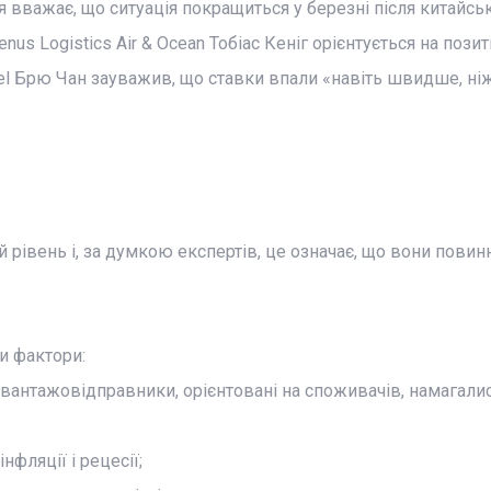
ія вважає, що ситуація покращиться у березні після китайсь
us Logistics Air & Ocean Тобіас Кеніг орієнтується на позит
fel Брю Чан зауважив, що ставки впали «навіть швидше, ні
рівень і, за думкою експертів, це означає, що вони повинн
и фактори:
 вантажовідправники, орієнтовані на споживачів, намагали
фляції і рецесії;