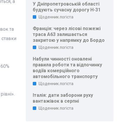
ться, а
У Дніпропетровській області
будують сучасну дорогу Н-31
Щоденник логіста
Франція: через лісові пожежі
вок та
траса A63 залишається
 ставки
закритою у напрямку до Бордо
Щоденник логіста
Набули чинності оновлені
правила роботи та відпочинку
а 60%
водіїв комерційного
автомобільного транспорту
Щоденник логіста
рівні».
Італія: дати заборони руху
вантажівок в серпні
Щоденник логіста