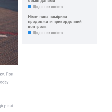
обмін даними
Щоденник логіста
Німеччина намірила
продовжити прикордонний
контроль
Щоденник логіста
ку. При
Today
 різні.