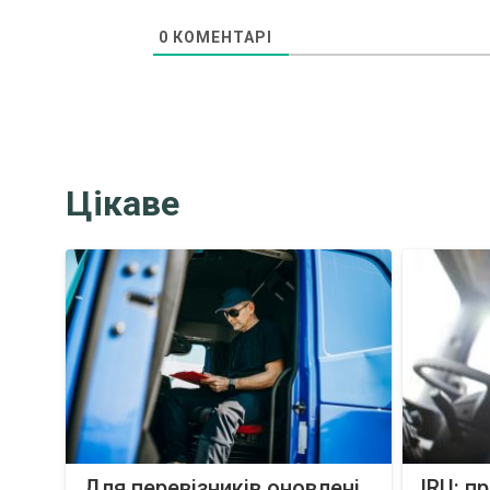
0
КОМЕНТАРІ
Цікаве
Для перевізників оновлені
IRU: п