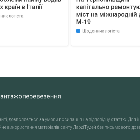
х країн в Італії
капітально ремонту
міст на міжнародній 
ник логіста
М-19
Щоденник логіста
а вантажоперевезення
йті, дозволяється за умови посилання на відповідну статтю. Для ін
не використання матеріалів сайту ЛардіТудей без письмового дозво