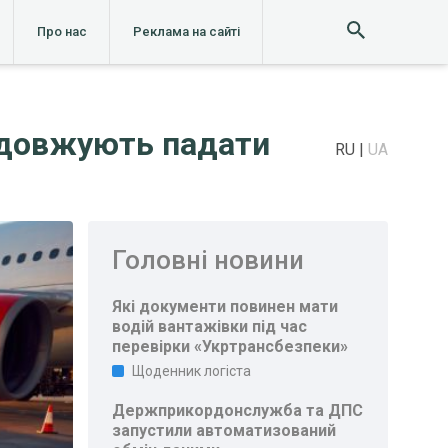
Про нас
Реклама на сайті
родовжують падати
RU
UA
Головні новини
Які документи повинен мати
водій вантажівки під час
перевірки «Укртрансбезпеки»
Щоденник логіста
Держприкордонслужба та ДПС
запустили автоматизований