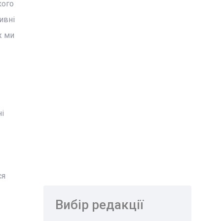
кого
ивні
ж ми
і
ся
Вибір редакції