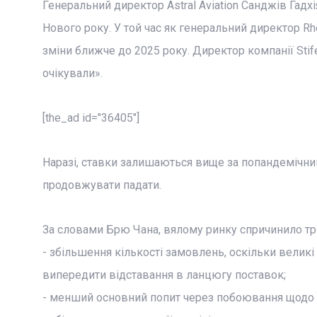
Генеральний директор Astral Aviation Санджів Гадх
Нового року. У той час як генеральний директор Rhen
зміни ближче до 2025 року. Директор компанії Sti
очікували».
[the_ad id="36405"]
Наразі, ставки залишаються вище за попандемічний 
продовжувати падати.
За словами Брю Чана, вялому ринку спричинило тр
- збільшення кількості замовлень, оскільки великі
випередити відставання в ланцюгу поставок;
- менший основний попит через побоювання щодо ін