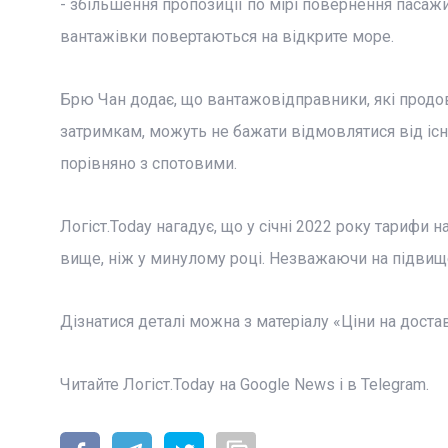
- збільшення пропозиції по мірі повернення пасаж
вантажівки повертаються на відкрите море.
Брю Чан додає, що вантажовідправники, які прод
затримкам, можуть не бажати відмовлятися від існ
порівняно з спотовими.
Логіст.Today нагадує, що у січні 2022 року тарифи
вище, ніж у минулому році. Незважаючи на підвище
Дізнатися деталі можна з матеріалу «Ціни на дост
Читайте Логіст.Today на Google News і в Telegram.