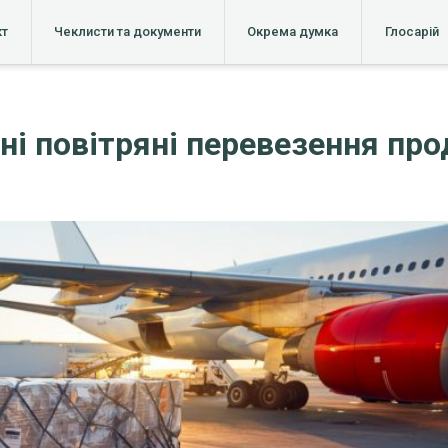
кт
Чеклисти та документи
Окрема думка
Глосарій
жні повітряні перевезення п