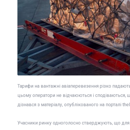
Тарифи на вантажні авіаперевезення різко падають
цьому оператори не відчаюються і сподіваються, що
дізнався з матеріалу, опублікованого на порталі thel
Учасники ринку одноголосно стверджують, що для ни