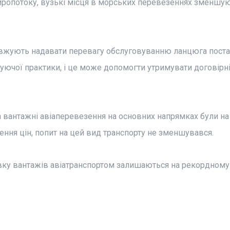
иропотоку, вузькі місця в морських перевезеннях зменшую
овжують надавати перевагу обслуговуванню ланцюга поста
уючої практики, і це може допомогти утримувати договірні
 на вантажні авіаперевезення на основних напрямках були н
ння цін, попит на цей вид транспорту не зменшувався.
авку вантажів авіатранспортом залишаються на рекордному 