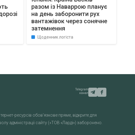
ють
разом із Наваррою планує
дорозі
на день заборонити рух
вантажівок через сонячне
затемнення
Щоденник логіста
Telegram
канал
тернет-ресурсів обов'язкове пряме, відкрите для
лу адміністрації сайту («ТОВ «Ларді») заборонено.