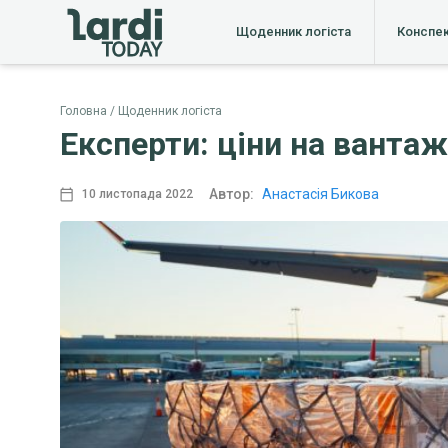
Щоденник логіста
Конспе
Головна
Щоденник логіста
Експерти: ціни на ванта
Автор:
Анастасія Бикова
10 листопада 2022