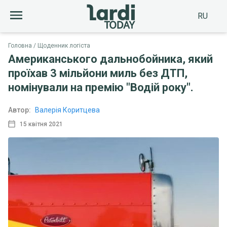
RU
Головна
Щоденник логіста
Американського дальнобойника, який
проїхав 3 мільйони миль без ДТП,
номінували на премію "Водій року".
Автор:
Валерія Коритцева
15 квітня 2021