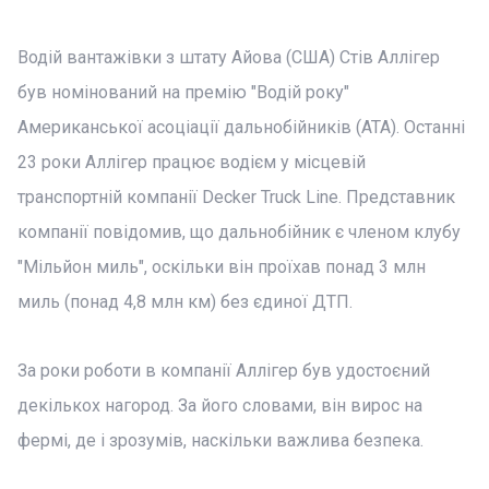
Водій вантажівки з штату Айова (США) Стів Аллігер
був номінований на премію "Водій року"
Американської асоціації дальнобійників (ATA). Останні
23 роки Аллігер працює водієм у місцевій
транспортній компанії Decker Truck Line. Представник
компанії повідомив, що дальнобійник є членом клубу
"Мільйон миль", оскільки він проїхав понад 3 млн
миль (понад 4,8 млн км) без єдиної ДТП.
За роки роботи в компанії Аллігер був удостоєний
декількох нагород. За його словами, він вирос на
фермі, де і зрозумів, наскільки важлива безпека.