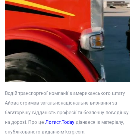
Водій транспортної компанії з американського штату
Айова отримав загальнонаціональне визнання за
багаторічну відданість професії та безпечну поведінку
на дорозі. Про це
Логист.Today
дізнався із матеріалу,
опублікованого виданням kcrg.com.