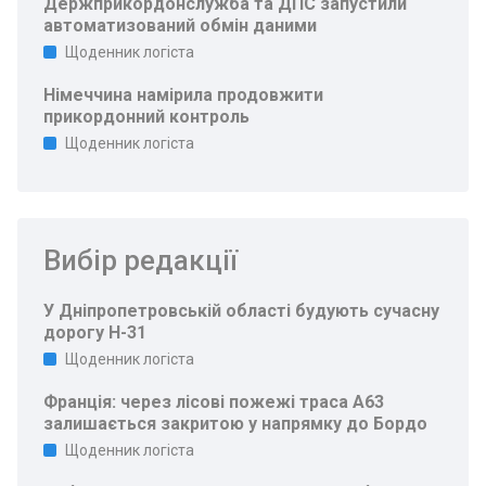
Держприкордонслужба та ДПС запустили
автоматизований обмін даними
Щоденник логіста
Німеччина намірила продовжити
прикордонний контроль
Щоденник логіста
Вибір редакції
У Дніпропетровській області будують сучасну
дорогу Н-31
Щоденник логіста
Франція: через лісові пожежі траса A63
залишається закритою у напрямку до Бордо
Щоденник логіста