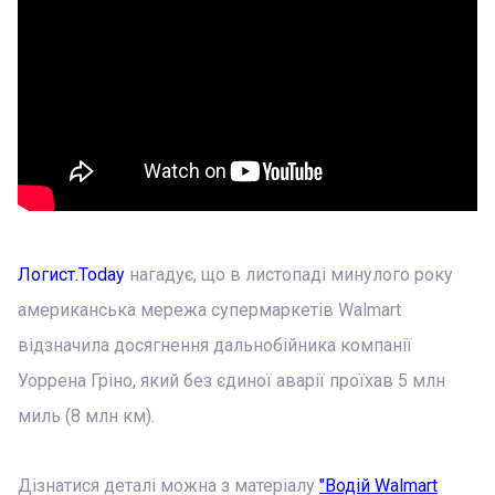
Логист.Today
нагадує, що в листопаді минулого року
американська мережа супермаркетів Walmart
відзначила досягнення дальнобійника компанії
Уоррена Гріно, який без єдиної аварії проїхав 5 млн
миль (8 млн км).
Дізнатися деталі можна з матеріалу
"Водій Walmart