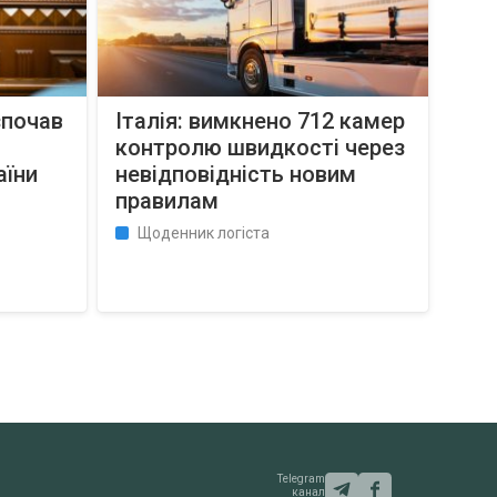
зпочав
Італія: вимкнено 712 камер
контролю швидкості через
аїни
невідповідність новим
правилам
Щоденник логіста
Telegram
канал