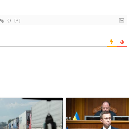
{}
[+]