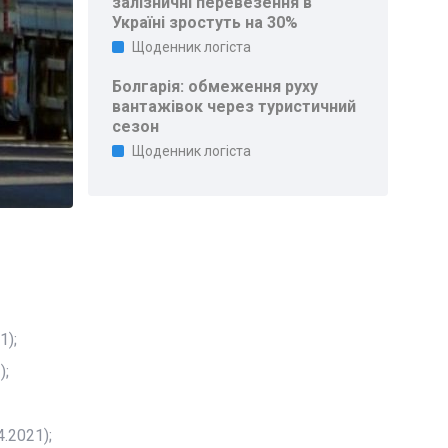
залізничні перевезення в
Україні зростуть на 30%
Щоденник логіста
Болгарія: обмеження руху
вантажівок через туристичний
сезон
Щоденник логіста
1);
);
.2021);