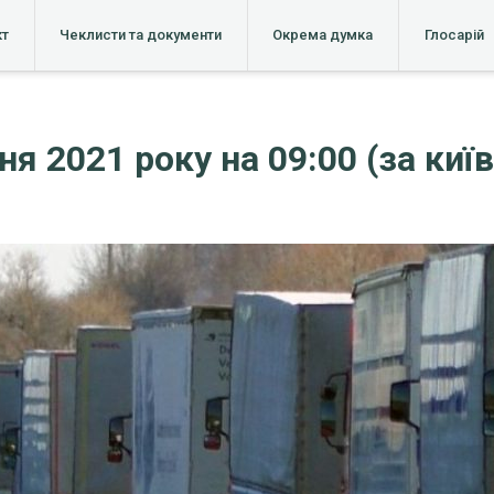
кт
Чеклисти та документи
Окрема думка
Глосарій
тня 2021 року на 09:00 (за ки