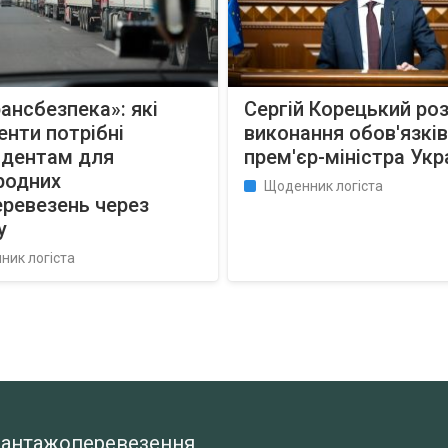
ансбезпека»: які
Сергій Корецький ро
нти потрібні
виконання обов'язків
идентам для
прем'єр-міністра Укр
родних
Щоденник логіста
ревезень через
у
ник логіста
а вантажоперевезення