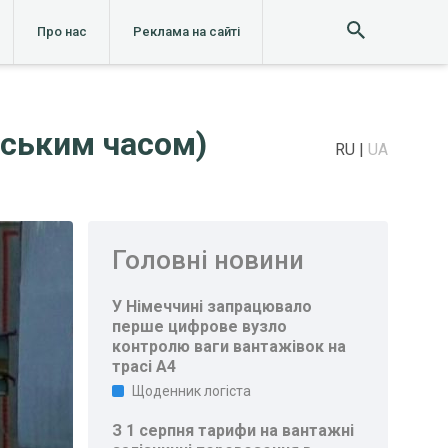
Про нас
Реклама на сайті
ївським часом)
RU
UA
Головні новини
У Німеччині запрацювало
перше цифрове вузло
контролю ваги вантажівок на
трасі A4
Щоденник логіста
З 1 серпня тарифи на вантажні