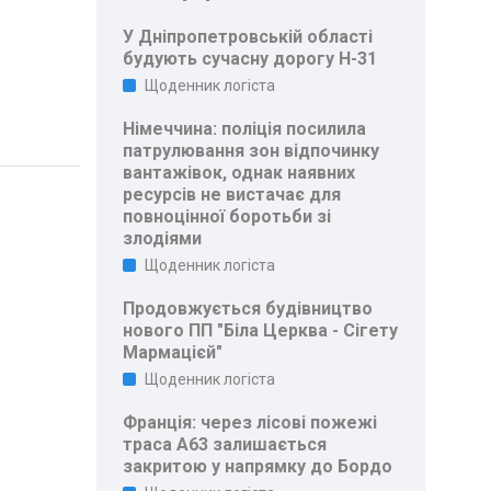
У Дніпропетровській області
будують сучасну дорогу Н-31
Щоденник логіста
Німеччина: поліція посилила
патрулювання зон відпочинку
вантажівок, однак наявних
ресурсів не вистачає для
повноцінної боротьби зі
злодіями
Щоденник логіста
Продовжується будівництво
нового ПП "Біла Церква - Сігету
Мармацієй"
Щоденник логіста
Франція: через лісові пожежі
траса A63 залишається
закритою у напрямку до Бордо