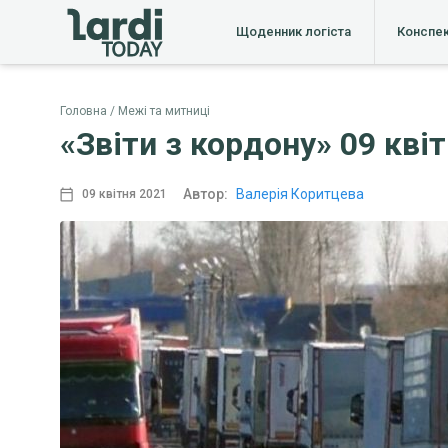
Щоденник логіста
Конспе
Головна
Межі та митниці
«Звіти з кордону» 09 кві
Автор:
Валерія Коритцева
09 квітня 2021