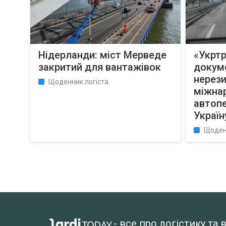
Нідерланди: міст Мерведе
«Укртр
закритий для вантажівок
докуме
нерез
Щоденник логіста
міжна
автопе
Україн
Щоден
- все про логістику т