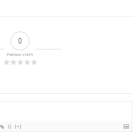
0
Рейтинг статті
{}
[+]