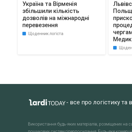
Україна та Вірменія
Львівс
збільшили кількість
Польщ
дозволів на міжнародні
приск
перевезення
процед
чергам
Щоденник логіста
Медик
Щоден
- все про логістику т
Використання будь-яких матеріалів, розміщених на са
пошукових систем гіперпосилання. Будь-яке комерцій