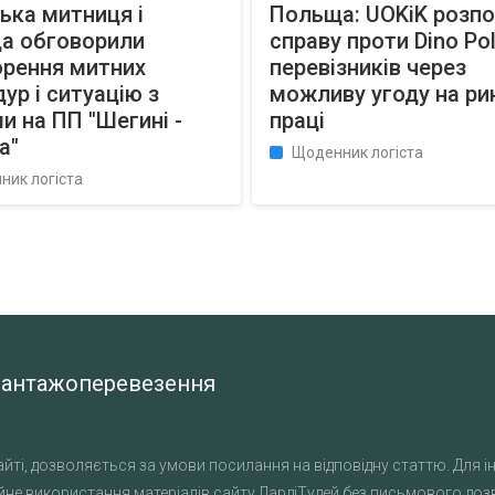
ька митниця і
Польща: UOKiK розп
а обговорили
справу проти Dino Pol
орення митних
перевізників через
ур і ситуацію з
можливу угоду на ри
и на ПП "Шегині -
праці
а"
Щоденник логіста
ник логіста
а вантажоперевезення
йті, дозволяється за умови посилання на відповідну статтю. Для ін
не використання матеріалів сайту ЛардіТудей без письмового дозво