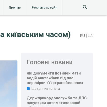
Про нас
Реклама на сайті
за київським часом)
RU
UA
Головні новини
Які документи повинен мати
водій вантажівки під час
перевірки «Укртрансбезпеки»
Щоденник логіста
Держприкордонслужба та ДПС
запустили автоматизований