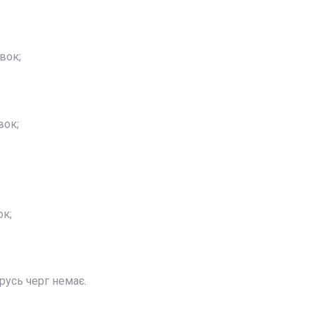
вок;
вок;
ок;
русь черг немає.