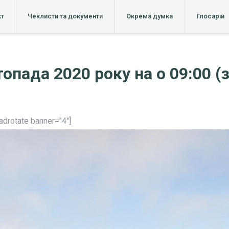
кт
Чеклисти та документи
Окрема думка
Глосарій
топада 2020 року на о 09:00 (
[adrotate banner="4"]