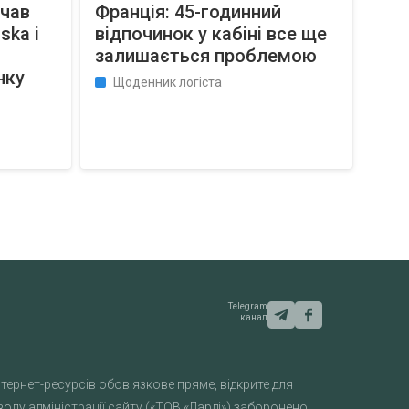
очав
Франція: 45-годинний
ska і
відпочинок у кабіні все ще
залишається проблемою
нку
Щоденник логіста
Telegram
канал
тернет-ресурсів обов'язкове пряме, відкрите для
лу адміністрації сайту («ТОВ «Ларді») заборонено.