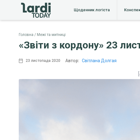
Щоденник логіста
Конспе
Головна
Межі та митниці
«Звіти з кордону» 23 лис
Автор:
Світлана Долгая
23 листопада 2020