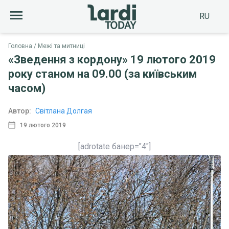
RU
Головна
Межі та митниці
«Зведення з кордону» 19 лютого 2019
року станом на 09.00 (за київським
часом)
Автор:
Світлана Долгая
19 лютого 2019
[adrotate банер="4"]