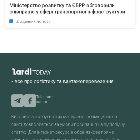
Міністерство розвитку та ЄБРР обговорили
співпрацю у сфері транспортної інфраструктури
Щоденник логіста
- все про логістику та вантажоперевезення
Telegram
канал
Використання будь-яких матеріалів, розміщених на
сайті, дозволяється за умови посилання на відповідну
статтю. Для інтернет-ресурсів обов'язкове пряме,