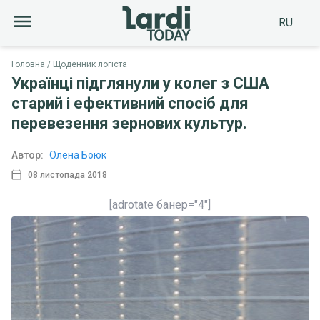
RU
Головна
Щоденник логіста
Українці підглянули у колег з США
старий і ефективний спосіб для
перевезення зернових культур.
Автор:
Олена Боюк
08 листопада 2018
[adrotate банер="4"]