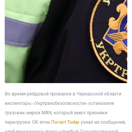
Во время рейдовой проверки в Черкасской области
инспекторы «Укртрансбезопасности» остановили
грузовик марки MAN, который имел признаки
перегрузки. Об этом
Логист.Today
узнал из сообщения,
опубликованного пресс-службой Государственной