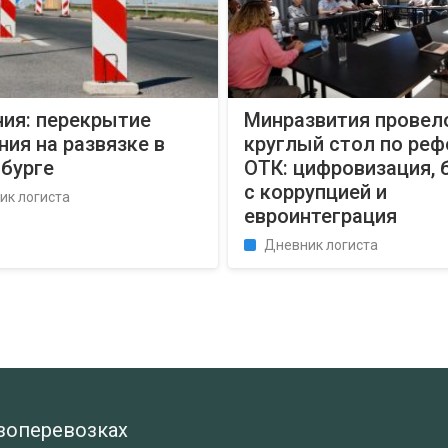
ния: перекрытие
Минразвития провел
ия на развязке в
круглый стол по ре
сбурге
ОТК: цифровизация, 
с коррупцией и
ик логиста
евроинтеграция
Дневник логиста
узоперевозках