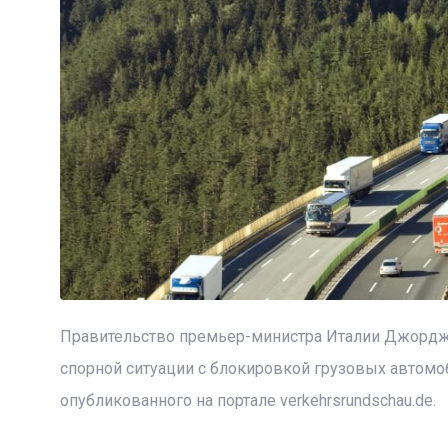
Правительство премьер-министра Италии Джорджи
спорной ситуации с блокировкой грузовых автомо
опубликованного на портале verkehrsrundschau.de.