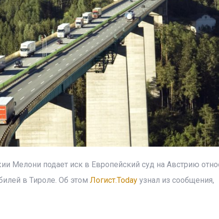
и Мелони подает иск в Европейский суд на Австрию отно
билей в Тироле. Об этом
Логист.Today
узнал из сообщения,