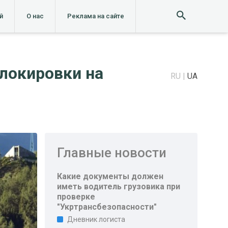
й
О нас
Реклама на сайте
блокировки на
RU
UA
Главные новости
Какие документы должен
иметь водитель грузовика при
проверке
"Укртрансбезопасности"
Дневник логиста