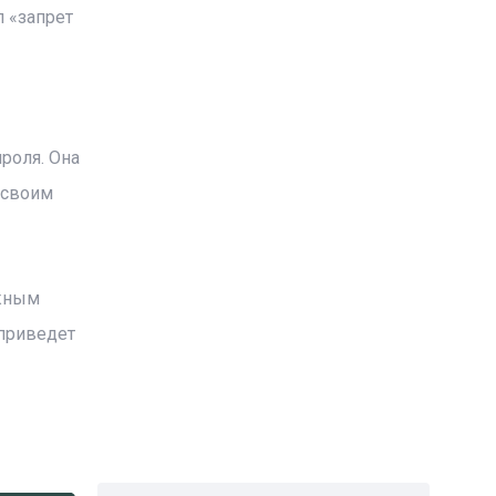
л «запрет
роля. Она
 своим
Южным
 приведет