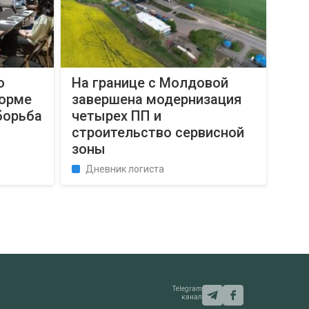
о
На границе с Молдовой
форме
завершена модернизация
борьба
четырех ПП и
строительство сервисной
зоны
Дневник логиста
Telegram
канал