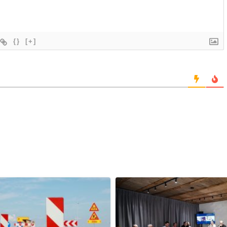
{}
[+]