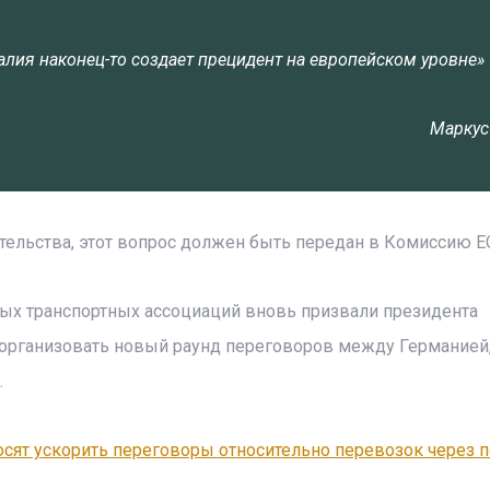
лия наконец-то создает прецидент на европейском уровне»
Маркус
тельства, этот вопрос должен быть передан в Комиссию Е
ных транспортных ассоциаций вновь призвали президента
 организовать новый раунд переговоров между Германией
.
осят ускорить переговоры относительно перевозок через 