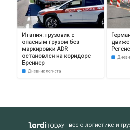
Италия: грузовик с
Герма
опасным грузом без
движен
маркировки ADR
Реген
остановлен на коридоре
Дневн
Бреннер
Дневник логиста
- все о логистике и гр