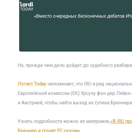
«Вместо очередных бесконечных дебатов Ита
Но, прежде чем дело дойдет до судебного разбира
Логист.Today
напоминает, что IRU и ряд националь
Европейской комиссии (ЕК) Урсулу фон дер Ляйен
и Австрией, чтобы найти выход из тупика Бреннера
Узнать подробности можно из материала
«В IRU пр
Бреннер и грозят ЕС судом»
.