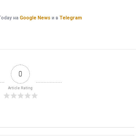
Today на
Google News
и в
Telegram
0
Article Rating