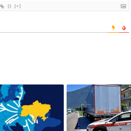
{}
[+]