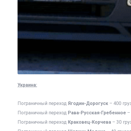
Украина:
Пограничный переход
Ягодин-Дорогуск
– 400 гру
Пограничный переход
Рава-Русская-Гребенное
– 
Пограничный переход
Краковец-Корчева
– 30 гру