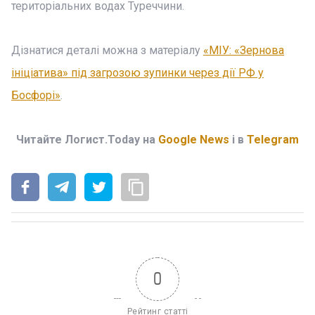
територіальних водах Туреччини.
Дізнатися деталі можна з матеріалу
«МІУ: «Зернова
ініціатива» під загрозою зупинки через дії РФ у
Босфорі»
.
Читайте Логист.Today на
Google News
і в
Telegram
0
Рейтинг статті