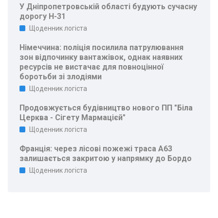
У Дніпропетровській області будують сучасну
дорогу Н-31
Щоденник логіста
Німеччина: поліція посилила патрулювання
зон відпочинку вантажівок, однак наявних
ресурсів не вистачає для повноцінної
боротьби зі злодіями
Щоденник логіста
Продовжується будівництво нового ПП "Біла
Церква - Сігету Мармацієй"
Щоденник логіста
Франція: через лісові пожежі траса A63
залишається закритою у напрямку до Бордо
Щоденник логіста