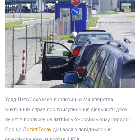
Уряд Латвії схвалив пропозицію Міністерства
внутрішніх справ про призупинення діяльності двох
пунктів пропуску на латвійсько-російському кордоні.
Про це
Логіст.Today
дізнався з повідомлення,
опублікованого на порталі LRT.lt.